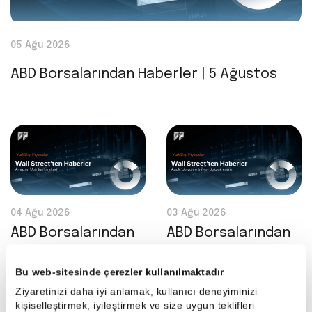
05 Ağu 2026
ABD Borsalarından Haberler | 5 Ağustos
04 Ağu 2026
03 Ağu 2026
ABD Borsalarından
ABD Borsalarından
Haberler | 4
Haberler | 3
Bu web-sitesinde çerezler kullanılmaktadır
Ağustos
Ağustos
Ziyaretinizi daha iyi anlamak, kullanıcı deneyiminizi
kişiselleştirmek, iyileştirmek ve size uygun teklifleri