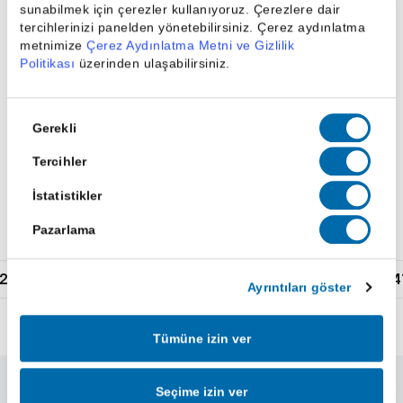
sunabilmek için çerezler kullanıyoruz. Çerezlere dair
tercihlerinizi panelden yönetebilirsiniz. Çerez aydınlatma
metnimize
Çerez Aydınlatma Metni ve Gizlilik
Politikası
üzerinden ulaşabilirsiniz.
31 Tem 2026
30 Tem 2026
Onay
Gerekli
ABD Borsalarından
ABD Borsalarından
Seçimi
Haberler | 31
Haberler | 30
Tercihler
Temmuz
Temmuz
İstatistikler
Pazarlama
2
3
4
5
6
7
8
9
...
4
Ayrıntıları göster
Tümüne izin ver
Seçime izin ver