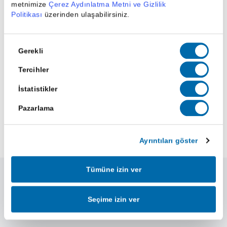
metnimize
Çerez Aydınlatma Metni ve Gizlilik
Politikası
üzerinden ulaşabilirsiniz.
Onay
Gerekli
Seçimi
25 Şub 2025
Tercihler
TAB Gıda (TABGD)
Hisse Analiz: ÜNLÜ &
İstatistikler
Co TAB Gıda Ziyaret
Pazarlama
Raporunu Yayınladı
Ayrıntıları göster
Tümüne izin ver
Seçime izin ver
Yeni Nesil Yatırım Uygulaması