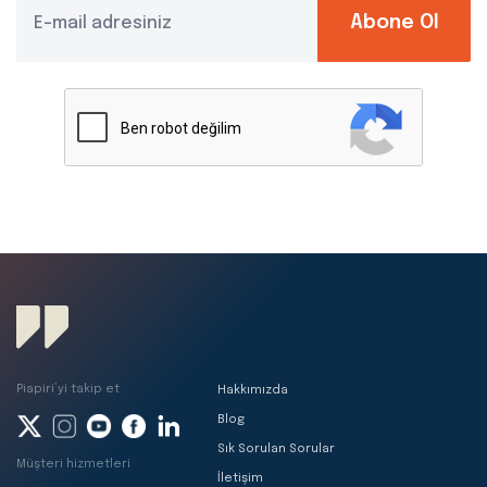
Abone Ol
Piapiri’yi takip et
Hakkımızda
Blog
Sık Sorulan Sorular
Müşteri hizmetleri
İletişim