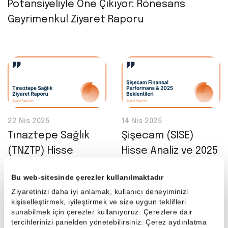
Potansiyeliyle Öne Çıkıyor: Rönesans
Gayrimenkul Ziyaret Raporu
22 Nis 2025
14 Nis 2025
Tınaztepe Sağlık
Şişecam (SISE)
(TNZTP) Hisse
Hisse Analiz ve 2025
Analiz: ÜNLÜ & Co,
Beklentileri: ÜNLÜ &
Bu web-sitesinde çerezler kullanılmaktadır
Ziyaret Raporunu
Co, Şişecam Ziyaret
Ziyaretinizi daha iyi anlamak, kullanıcı deneyiminizi
Yayınladı
Raporunu Yayınladı
kişiselleştirmek, iyileştirmek ve size uygun teklifleri
sunabilmek için çerezler kullanıyoruz. Çerezlere dair
tercihlerinizi panelden yönetebilirsiniz. Çerez aydınlatma