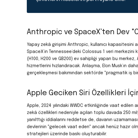
Anthropic ve SpaceX’ten Dev "C
Yapay zekâ girişimi Anthropic, kullanıcı kapasitesini a
SpaceX’in Tennessee’deki
Colossus 1
veri merkezini k
(H100, H200 ve GB200) ev sahipliği yapan bu merkez, Ant
hizmetlerini hızlandıracak.
Anlaşma, Elon Musk’ın daha
gerçekleşmesi bakımından sektörde "pragmatik iş birliğ
Apple Geciken Siri Özellikleri İ
Apple, 2024 yılındaki WWDC etkinliğinde vaat edilen a
zekâ özellikleri nedeniyle açılan toplu davada 250 mil
yanılttığı iddialarını reddetse de, davanın uzamaması 
devlerinin "gelecek vaat eden" ancak henüz hazır ol
stratejileri üzerinde baskı oluşturabilir.