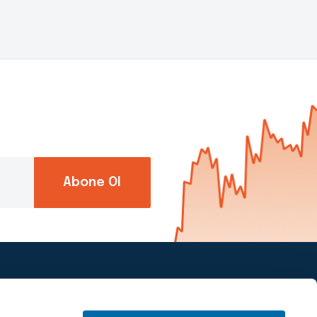
Abone Ol
Piapiri’yi takip et