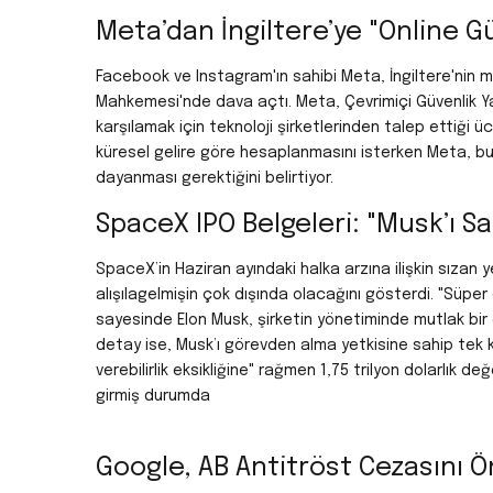
Meta’dan İngiltere’ye "Online G
Facebook ve Instagram'ın sahibi Meta, İngiltere'nin
Mahkemesi'nde dava açtı. Meta, Çevrimiçi Güvenlik 
karşılamak için teknoloji şirketlerinden talep ettiği 
küresel gelire göre hesaplanmasını isterken Meta, b
dayanması gerektiğini belirtiyor.
SpaceX IPO Belgeleri: "Musk’ı S
SpaceX’in Haziran ayındaki halka arzına ilişkin sızan y
alışılagelmişin çok dışında olacağını gösterdi.
"Süper 
sayesinde Elon Musk, şirketin yönetiminde mutlak bir
detay ise, Musk’ı görevden alma yetkisine sahip tek ki
verebilirlik eksikliğine" rağmen 1,75 trilyon dolarlık d
girmiş durumda
Google, AB Antitröst Cezasını Ö