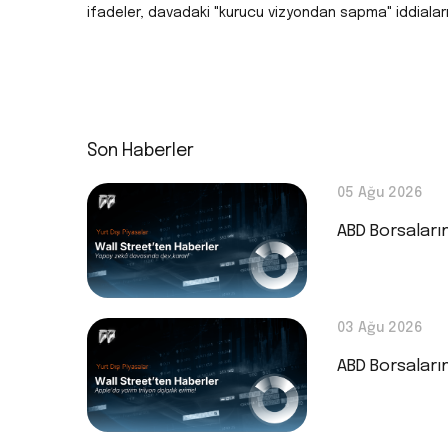
ifadeler, davadaki "kurucu vizyondan sapma" iddiaların
Son Haberler
05 Ağu 2026
ABD Borsaları
03 Ağu 2026
ABD Borsaları