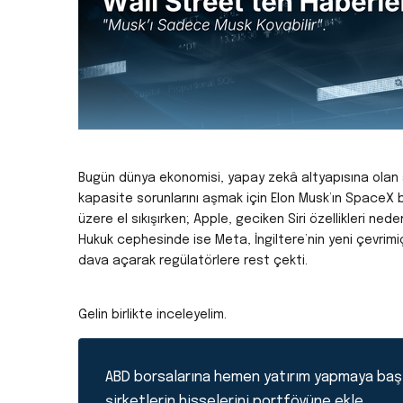
Bugün dünya ekonomisi, yapay zekâ altyapısına olan aç
kapasite sorunlarını aşmak için Elon Musk’ın SpaceX 
üzere el sıkışırken; Apple, geciken Siri özellikleri ned
Hukuk cephesinde ise Meta, İngiltere’nin yeni çevrimiç
dava açarak regülatörlere rest çekti.
Gelin birlikte inceleyelim.
ABD borsalarına hemen yatırım yapmaya baş
şirketlerin hisselerini portföyüne ekle.