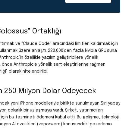
olossus" Ortaklığı
rtırmak ve "Claude Code" aracındaki limitleri kaldırmak için
ullanmak üzere anlaştı.
220.000’den fazla Nvidia GPU’suna
hropic’in özellikle yazılım geliştiricilere yönelik
 önce Anthropic’e yönelik sert eleştirilerine rağmen
i" olarak nitelendirildi.
çin 250 Milyon Dolar Ödeyecek
ncak yeni iPhone modelleriyle birlikte sunulmayan Siri yapay
yon dolarlık bir uzlaşmaya vardı.
Şirket, yatırımcıları
için bu tazminatı ödemeyi kabul etti. Bu gelişme, teknoloji
mayan AI özellikleri (vaporware) konusundaki pazarlama