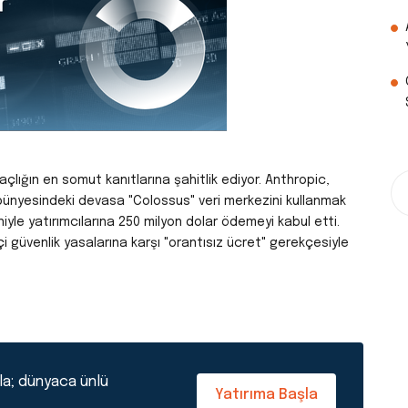
lığın en somut kanıtlarına şahitlik ediyor.
Anthropic,
bünyesindeki devasa "Colossus" veri merkezini kullanmak
eniyle yatırımcılarına 250 milyon dolar ödemeyi kabul etti.
i güvenlik yasalarına karşı "orantısız ücret" gerekçesiyle
la; dünyaca ünlü
Yatırıma Başla