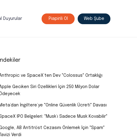
l Duyurular
Piapirili Ol
Web Şube
indekiler
Anthropic ve SpaceX’ten Dev "Colossus" Ortaklığı
Apple Geciken Siri Özellikleri İçin 250 Milyon Dolar
Ödeyecek
Meta’dan İngiltere’ye "Online Güvenlik Ücreti" Davası
SpaceX IPO Belgeleri: "Musk’ı Sadece Musk Kovabilir"
Google, AB Antitröst Cezasını Önlemek İçin "Spam"
Tavizi Verdi