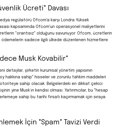
üvenlik Ücreti" Davası
 medya regülatörü Ofcom'a karşı Londra Yüksek
Yasası kapsamında Ofcom'un operasyonel maliyetlerini
ücretlerin "orantısız" olduğunu savunuyor. Ofcom, ücretlerin
u ödemelerin sadece ilgili ülkede düzenlenen hizmetlere
adece Musk Kovabilir"
eni detaylar, şirketin kurumsal yönetim yapısının
oy hakkına sahip" hisseler ve zorunlu tahkim maddeleri
 otoriteye sahip olacak.
Belgelerdeki en dikkat çekici
şinin yine Musk’ın kendisi olması. Yatırımcılar, bu "hesap
eğerlemeye sahip bu tarihi fırsatı kaçırmamak için sıraya
nlemek İçin "Spam" Tavizi Verdi