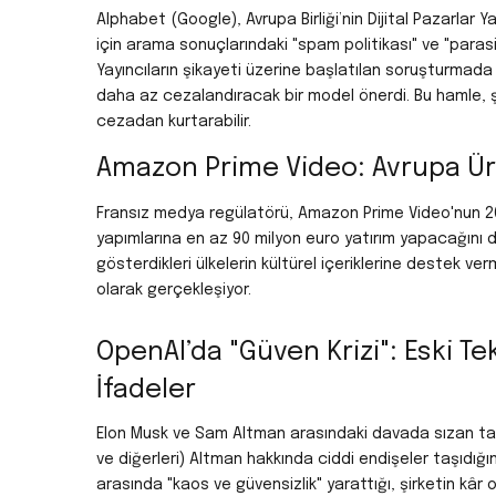
Alphabet (Google), Avrupa Birliği’nin Dijital Pazarl
için arama sonuçlarındaki "spam politikası" ve "parasit
Yayıncıların şikayeti üzerine başlatılan soruşturmada Go
daha az cezalandıracak bir model önerdi. Bu hamle, ş
cezadan kurtarabilir.
Amazon Prime Video: Avrupa Ür
Fransız medya regülatörü, Amazon Prime Video'nun 202
yapımlarına en az 90 milyon euro yatırım yapacağını 
gösterdikleri ülkelerin kültürel içeriklerine destek verm
olarak gerçekleşiyor.
OpenAI’da "Güven Krizi": Eski T
İfadeler
Elon Musk ve Sam Altman arasındaki davada sızan tanık 
ve diğerleri) Altman hakkında ciddi endişeler taşıdığı
arasında "kaos ve güvensizlik" yarattığı, şirketin kâr od