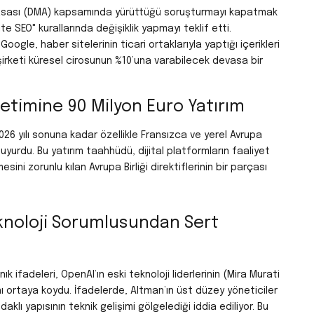
ar Yasası (DMA) kapsamında yürüttüğü soruşturmayı kapatmak
e SEO" kurallarında değişiklik yapmayı teklif etti.
ogle, haber sitelerinin ticari ortaklarıyla yaptığı içerikleri
irketi küresel cirosunun %10’una varabilecek devasa bir
etimine 90 Milyon Euro Yatırım
6 yılı sonuna kadar özellikle Fransızca ve yerel Avrupa
duyurdu.
Bu yatırım taahhüdü, dijital platformların faaliyet
esini zorunlu kılan Avrupa Birliği direktiflerinin bir parçası
eknoloji Sorumlusundan Sert
ifadeleri, OpenAI’ın eski teknoloji liderlerinin (Mira Murati
nı ortaya koydu.
İfadelerde, Altman’ın üst düzey yöneticiler
aklı yapısının teknik gelişimi gölgelediği iddia ediliyor.
Bu