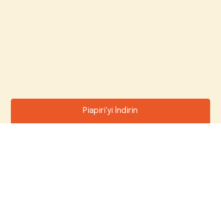
Piapiri'yi İndirin
Kampanyadan nasıl faydalanılır?
Piapiri’yi indirip, ÜNLÜ Menkul Değerler A.Ş. nezdinde yatırım
hesabı açan tüm yatırımcılar kampanyadan yararlanabilirler.