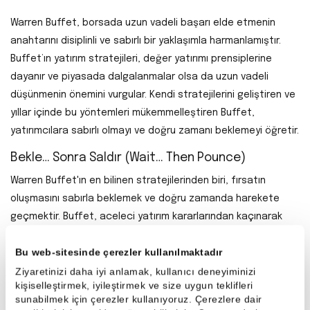
Warren Buffet, borsada uzun vadeli başarı elde etmenin
anahtarını disiplinli ve sabırlı bir yaklaşımla harmanlamıştır.
Buffet’ın yatırım stratejileri, değer yatırımı prensiplerine
dayanır ve piyasada dalgalanmalar olsa da uzun vadeli
düşünmenin önemini vurgular. Kendi stratejilerini geliştiren ve
yıllar içinde bu yöntemleri mükemmelleştiren Buffet,
yatırımcılara sabırlı olmayı ve doğru zamanı beklemeyi öğretir.
Bekle… Sonra Saldır (Wait… Then Pounce)
Warren Buffet'ın en bilinen stratejilerinden biri, fırsatın
oluşmasını sabırla beklemek ve doğru zamanda harekete
geçmektir. Buffet, aceleci yatırım kararlarından kaçınarak
piyasanın geçici dalgalanmalarını gözlemleyip en uygun
Bu web-sitesinde çerezler kullanılmaktadır
zamanı kollamayı tercih eder.
Ziyaretinizi daha iyi anlamak, kullanıcı deneyiminizi
Ona göre, her fırsat değerlendirilmeye değmez; en doğru
kişiselleştirmek, iyileştirmek ve size uygun teklifleri
sunabilmek için çerezler kullanıyoruz. Çerezlere dair
fırsatı beklemek daha büyük getiriler sağlayabilir. Yatırım