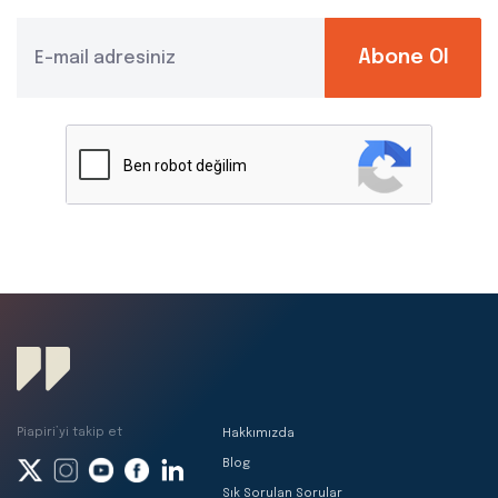
Abone Ol
Piapiri’yi takip et
Hakkımızda
Blog
Sık Sorulan Sorular