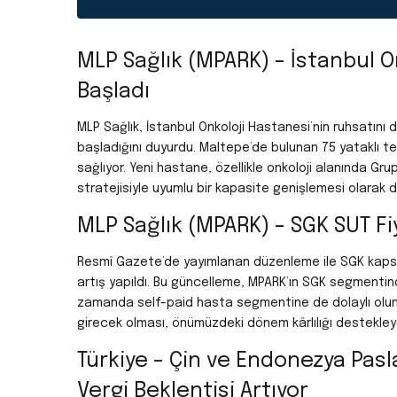
MLP Sağlık (MPARK) – İstanbul 
Başladı
MLP Sağlık, İstanbul Onkoloji Hastanesi’nin ruhsatını
başladığını duyurdu. Maltepe’de bulunan 75 yataklı te
sağlıyor. Yeni hastane, özellikle onkoloji alanında Gr
stratejisiyle uyumlu bir kapasite genişlemesi olarak d
MLP Sağlık (MPARK) – SGK SUT Fi
Resmî Gazete’de yayımlanan düzenleme ile SGK kapsa
artış yapıldı. Bu güncelleme, MPARK’ın SGK segmentin
zamanda self-paid hasta segmentine de dolaylı olumlu 
girecek olması, önümüzdeki dönem kârlılığı destekleyeb
Türkiye – Çin ve Endonezya Pa
Vergi Beklentisi Artıyor