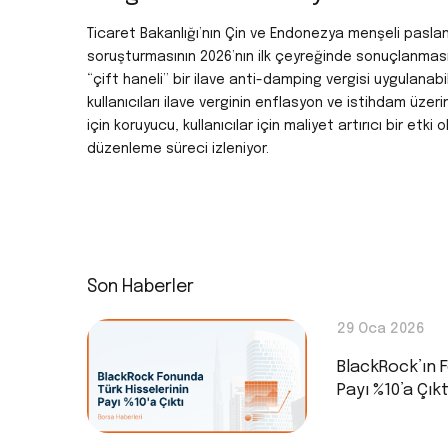
Ticaret Bakanlığı’nın Çin ve Endonezya menşeli pasla
soruşturmasının 2026’nın ilk çeyreğinde sonuçlanması
“çift haneli” bir ilave anti-damping vergisi uygulanabi
kullanıcıları ilave verginin enflasyon ve istihdam üzerind
için koruyucu, kullanıcılar için maliyet artırıcı bir etki
düzenleme süreci izleniyor.
Son Haberler
29 Oca 2026
BlackRock’ın F
Payı %10’a Çıkt