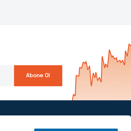
Abone Ol
Piapiri’yi takip et