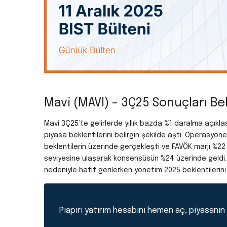
Mavi (MAVI) – 3Ç25 Sonuçları Bek
Mavi 3Ç25’te gelirlerde yıllık bazda %1 daralma açık
piyasa beklentilerini belirgin şekilde aştı. Operasyonel
beklentilerin üzerinde gerçekleşti ve FAVÖK marjı %22 s
seviyesine ulaşarak konsensüsün %24 üzerinde geldi. 
nedeniyle hafif gerilerken yönetim 2025 beklentilerini
Piapiri yatırım hesabını hemen aç, piyasanın p