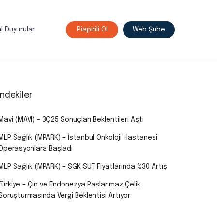
l Duyurular
Piapirili Ol
Web Şube
indekiler
Mavi (MAVI) – 3Ç25 Sonuçları Beklentileri Aştı
MLP Sağlık (MPARK) – İstanbul Onkoloji Hastanesi
Operasyonlara Başladı
MLP Sağlık (MPARK) – SGK SUT Fiyatlarında %30 Artış
Türkiye – Çin ve Endonezya Paslanmaz Çelik
Soruşturmasında Vergi Beklentisi Artıyor