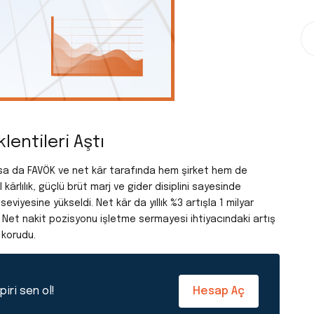
lentileri Aştı
lasa da FAVÖK ve net kâr tarafında hem şirket hem de
 kârlılık, güçlü brüt marj ve gider disiplini sayesinde
eviyesine yükseldi. Net kâr da yıllık %3 artışla 1 milyar
Net nakit pozisyonu işletme sermayesi ihtiyacındaki artış
 korudu.
iri sen ol!
Hesap Aç