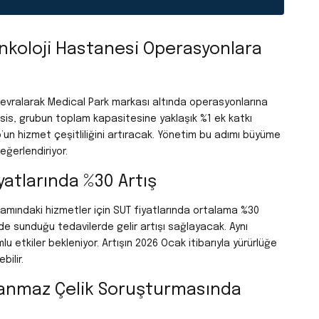
Onkoloji Hastanesi Operasyonlara
 devralarak Medical Park markası altında operasyonlarına
sis, grubun toplam kapasitesine yaklaşık %1 ek katkı
up’un hizmet çeşitliliğini artıracak. Yönetim bu adımı büyüme
eğerlendiriyor.
yatlarında %30 Artış
mındaki hizmetler için SUT fiyatlarında ortalama %30
de sunduğu tedavilerde gelir artışı sağlayacak. Aynı
etkiler bekleniyor. Artışın 2026 Ocak itibarıyla yürürlüğe
ilir.
slanmaz Çelik Soruşturmasında