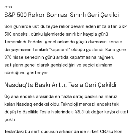
cta
S&P 500 Rekor Sonrası Sınırlı Geri Çekildi
Son günlerde üst düzeyde rekor devam eden imza atan S&P
500 endeksi, dünkü işlemlerde sınırlı bir kayıpla günü
tamamladı. Endeks, genel anlamda güçlü durmasını korusa
da yayılmanın temkinli "kapsamlı" olduğu gözlendi. Buna göre
378 hisse senedinin günü artıda kapatmasına rağmen,
satışların genel olarak genişlediğini ve seçici alımların
sürdüğünü gösteriyor.
Nasdaq'ta Baskı Arttı, Tesla Geri Çekildi
Üç ana endeks arasında en fazla satış baskısına maruz
kalan Nasdaq endeksi oldu. Teknoloji merkezli endeksteki
düşüşte özellikle Tesla hislerindeki %5,3'lük değer kaybı dikkat
çekti.
Tesla'daki bu sert düşüşün arkasında ise şirket CEO'su Elon