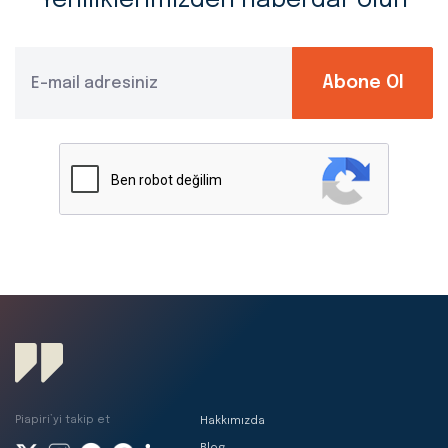
Yeniliklerimizden haberdar olun
Abone Ol
Piapiri’yi takip et
Hakkımızda