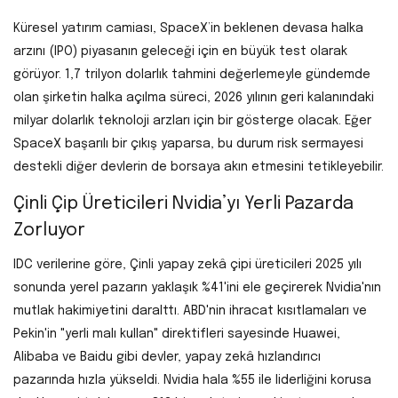
Küresel yatırım camiası, SpaceX’in beklenen devasa halka
arzını (IPO) piyasanın geleceği için en büyük test olarak
görüyor. 1,7 trilyon dolarlık tahmini değerlemeyle gündemde
olan şirketin halka açılma süreci, 2026 yılının geri kalanındaki
milyar dolarlık teknoloji arzları için bir gösterge olacak. Eğer
SpaceX başarılı bir çıkış yaparsa, bu durum risk sermayesi
destekli diğer devlerin de borsaya akın etmesini tetikleyebilir.
Çinli Çip Üreticileri Nvidia’yı Yerli Pazarda
Zorluyor
IDC verilerine göre, Çinli yapay zekâ çipi üreticileri 2025 yılı
sonunda yerel pazarın yaklaşık %41'ini ele geçirerek Nvidia'nın
mutlak hakimiyetini daralttı. ABD'nin ihracat kısıtlamaları ve
Pekin'in "yerli malı kullan" direktifleri sayesinde Huawei,
Alibaba ve Baidu gibi devler, yapay zekâ hızlandırıcı
pazarında hızla yükseldi. Nvidia hala %55 ile liderliğini korusa