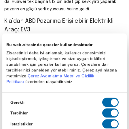
da, Huawei tek başına 812 bin adet çip sevkiyatı yaparak
pazarın en güçlü yerli oyuncusu haline geldi.
Kia’dan ABD Pazarına Erişilebilir Elektrikli
Araç: EV3
Kia, elektrikli araçların yüksek fiyat bariyerini aşmak için yeni
Bu web-sitesinde çerezler kullanılmaktadır
nesil subkompakt crossover modeli EV3'ü ABD'de satışa
Ziyaretinizi daha iyi anlamak, kullanıcı deneyiminizi
sunmaya hazırlanıyor. 2026 sonunda piyasaya çıkacak olan
kişiselleştirmek, iyileştirmek ve size uygun teklifleri
EV3, yaklaşık 320 mil (515 km) menzil sunan batarya
sunabilmek için çerezler kullanıyoruz. Çerezlere dair
tercihlerinizi panelden yönetebilirsiniz. Çerez aydınlatma
seçenekleriyle Chevrolet Bolt ve Nissan Leaf gibi modellere
metnimize
Çerez Aydınlatma Metni ve Gizlilik
rakip olacak. Kia, bu hamleyle EV pazarındaki daralmayı daha
Politikası
üzerinden ulaşabilirsiniz.
uygun fiyatlı modellerle aşmayı hedefliyor.
Wipro’da Liderlik Değişimi: AI Birimi Kuruldu
Onay
Gerekli
Seçimi
Hindistanlı teknoloji devi Wipro, organizasyon yapısında büyük
Tercihler
bir revizyona giderek "AI-Native Business & Platforms" birimini
İstatistikler
kurdu ve başına Nagendra Bandaru’yu atadı. Şirket bu