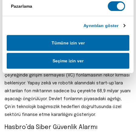
hamleyle yapay zekâ odaklı dönüşüme hız verirken, aynı
Pazarlama
zamanda stratejik "Americas 2" biriminin başındaki Suzanne
Dann’in Mayıs ayında görevinden ayrılacağını duyurdu. Bu
Ayrıntıları göster
değişim, Wipro'nun küresel operasyonlarını AI odaklı yeniden
yapılandırma çabasını yansıtıyor.
Tümüne izin ver
Çin’de Girişim Sermayesi Yatırımları Rekora
Koşuyor
Seçime izin ver
Çin’de devlet destekli teknoloji hamlesi sayesinde 2026’nın ilk
çeyreğinde girişim sermayesi (VC) fonlamasının rekor kırması
bekleniyor. Yapay zekâ ve robotik alanındaki start-up’lara
aktarılan fon miktarının sadece bu çeyrekte 68,9 milyar yuanı
aşacağı öngörülüyor. Devlet fonlarının piyasadaki ağırlığı,
Çin’in teknolojik bağımsızlık hedefleri doğrultusunda özel
sektörü finanse etme kararlılığını gösteriyor.
Hasbro’da Siber Güvenlik Alarmı