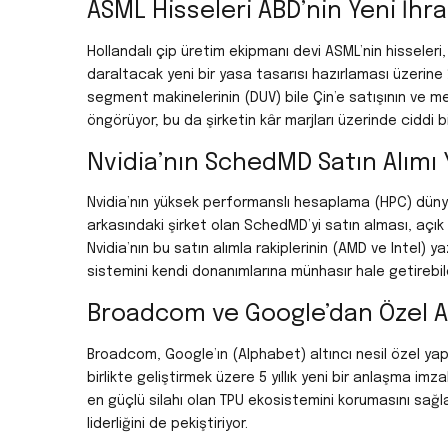
ASML Hisseleri ABD’nin Yeni İhr
Hollandalı çip üretim ekipmanı devi ASML’nin hisseleri,
daraltacak yeni bir yasa tasarısı hazırlaması üzerine 
segment makinelerinin (DUV) bile Çin’e satışının ve m
öngörüyor; bu da şirketin kâr marjları üzerinde ciddi bi
Nvidia’nın SchedMD Satın Alımı Y
Nvidia’nın yüksek performanslı hesaplama (HPC) dünya
arkasındaki şirket olan SchedMD’yi satın alması, açık
Nvidia’nın bu satın alımla rakiplerinin (AMD ve Intel) y
sistemini kendi donanımlarına münhasır hale getirebi
Broadcom ve Google’dan Özel AI
Broadcom, Google’ın (Alphabet) altıncı nesil özel yapa
birlikte geliştirmek üzere 5 yıllık yeni bir anlaşma imza
en güçlü silahı olan TPU ekosistemini korumasını sağ
liderliğini de pekiştiriyor.