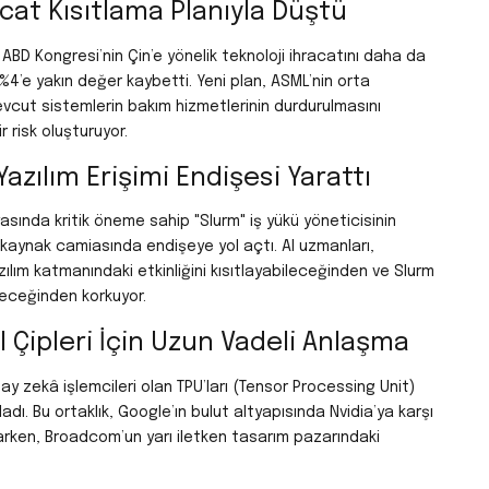
acat Kısıtlama Planıyla Düştü
 ABD Kongresi’nin Çin’e yönelik teknoloji ihracatını daha da
%4’e yakın değer kaybetti. Yeni plan, ASML’nin orta
evcut sistemlerin bakım hizmetlerinin durdurulmasını
r risk oluşturuyor.
azılım Erişimi Endişesi Yarattı
sında kritik öneme sahip "Slurm" iş yükü yöneticisinin
 kaynak camiasında endişeye yol açtı. AI uzmanları,
azılım katmanındaki etkinliğini kısıtlayabileceğinden ve Slurm
leceğinden korkuyor.
 Çipleri İçin Uzun Vadeli Anlaşma
y zekâ işlemcileri olan TPU’ları (Tensor Processing Unit)
ladı. Bu ortaklık, Google’ın bulut altyapısında Nvidia’ya karşı
larken, Broadcom’un yarı iletken tasarım pazarındaki