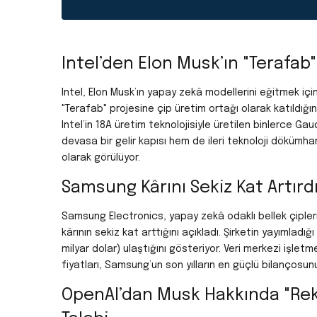
Intel’den Elon Musk’ın "Terafab
Intel, Elon Musk’ın yapay zekâ modellerini eğitmek içi
"Terafab" projesine çip üretim ortağı olarak katıldığı
Intel’in 18A üretim teknolojisiyle üretilen binlerce Gaud
devasa bir gelir kapısı hem de ileri teknoloji dökümha
olarak görülüyor.
Samsung Kârını Sekiz Kat Artırdı:
Samsung Electronics, yapay zekâ odaklı bellek çipleri
kârının sekiz kat arttığını açıkladı. Şirketin yayımladığ
milyar dolar) ulaştığını gösteriyor. Veri merkezi işle
fiyatları, Samsung’un son yılların en güçlü bilançosun
OpenAI’dan Musk Hakkında "Reka