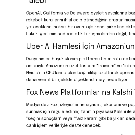
Talebi
OpenAI, California ve Delaware eyalet savcılarına baş
rekabet kurallarını ihlal edip etmediğinin araştırılmasın
yeteneklerini haksız bir avantajla kendi şirketine aktar
hukuki gerilimin sadece etik tartışmalardan değil, tic
Uber AI Hamlesi İçin Amazon’un
Dünyanın en büyük ulaşım platformu Uber, rota optim
amacıyla Amazon’un özel tasarım "Trainium" ve "Infere
Nvidia’nın GPU’larına olan bağımlılığı azaltarak opera
daha verimli bir şekilde ölçeklendirmeyi hedefliyor.
Fox News Platformlarına Kalshi 
Medya devi Fox, izleyicilerine siyaset, ekonomi ve pop
sunmak için regüle edilmiş tahmin piyasası Kalshi ile
"seçim sonuçları" veya "faiz kararı" gibi başlıklar, sa
canlı işlem verileriyle desteklenecek.