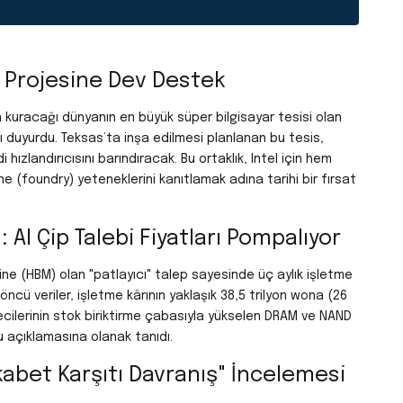
" Projesine Dev Destek
n kuracağı dünyanın en büyük süper bilgisayar tesisi olan
nı duyurdu. Teksas’ta inşa edilmesi planlanan bu tesis,
i hızlandırıcısını barındıracak. Bu ortaklık, Intel için hem
ne (foundry) yeteneklerini kanıtlamak adına tarihi bir fırsat
 AI Çip Talebi Fiyatları Pompalıyor
ne (HBM) olan "patlayıcı" talep sayesinde üç aylık işletme
ı öncü veriler, işletme kârının yaklaşık 38,5 trilyon wona (26
tmecilerinin stok biriktirme çabasıyla yükselen DRAM ve NAND
u açıklamasına olanak tanıdı.
bet Karşıtı Davranış" İncelemesi