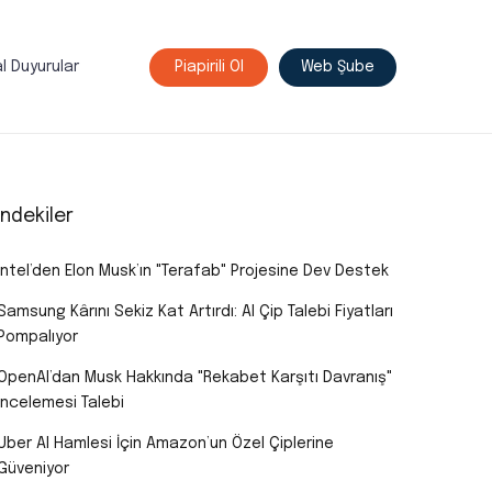
l Duyurular
Piapirili Ol
Web Şube
indekiler
Intel’den Elon Musk’ın "Terafab" Projesine Dev Destek
Samsung Kârını Sekiz Kat Artırdı: AI Çip Talebi Fiyatları
Pompalıyor
OpenAI’dan Musk Hakkında "Rekabet Karşıtı Davranış"
İncelemesi Talebi
Uber AI Hamlesi İçin Amazon’un Özel Çiplerine
Güveniyor