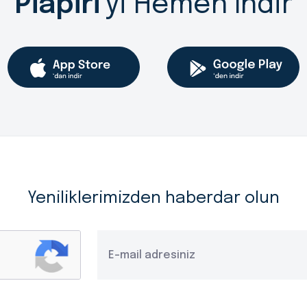
Piapiri
'yi Hemen İndir
Yeniliklerimizden haberdar olun