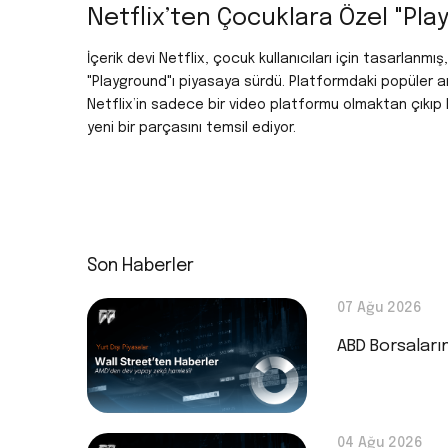
Netflix’ten Çocuklara Özel "Pl
İçerik devi Netflix, çocuk kullanıcıları için tasarlanmı
"Playground"ı piyasaya sürdü. Platformdaki popüler a
Netflix’in sadece bir video platformu olmaktan çıkı
yeni bir parçasını temsil ediyor.
Son Haberler
07 Ağu 2026
ABD Borsaları
04 Ağu 2026