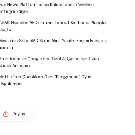
Fox News Platformlarına Kalshi Tahmin Verilerini
Entegre Ediyor
ASML Hisseleri ABD’nin Yeni İhracat Kısıtlama Planıyla
Düştü
Nvidia’nın SchedMD Satın Alımı Yazılım Erişimi Endişesi
Yarattı
Broadcom ve Google’dan Özel AI Çipleri İçin Uzun
Vadeli Anlaşma
Netflix’ten Çocuklara Özel "Playground" Oyun
Uygulaması
Paylaş