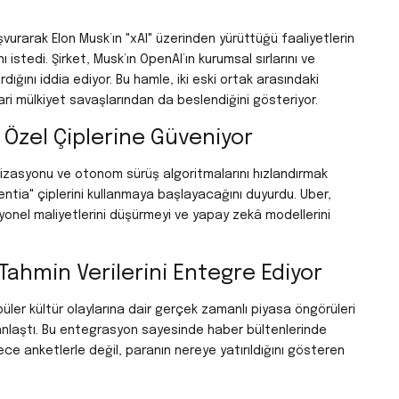
vurarak Elon Musk’ın "xAI" üzerinden yürüttüğü faaliyetlerin
ı istedi. Şirket, Musk’ın OpenAI’ın kurumsal sırlarını ve
dığını iddia ediyor. Bu hamle, iki eski ortak arasındaki
ari mülkiyet savaşlarından da beslendiğini gösteriyor.
 Özel Çiplerine Güveniyor
izasyonu ve otonom sürüş algoritmalarını hızlandırmak
ntia" çiplerini kullanmaya başlayacağını duyurdu. Uber,
syonel maliyetlerini düşürmeyi ve yapay zekâ modellerini
Tahmin Verilerini Entegre Ediyor
üler kültür olaylarına dair gerçek zamanlı piyasa öngörüleri
 anlaştı. Bu entegrasyon sayesinde haber bültenlerinde
dece anketlerle değil, paranın nereye yatırıldığını gösteren