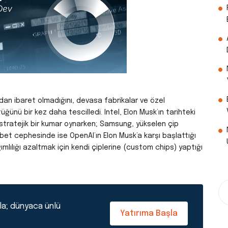
an ibaret olmadığını, devasa fabrikalar ve özel
ğünü bir kez daha tescilledi. Intel, Elon Musk’ın tarihteki
 stratejik bir kumar oynarken; Samsung, yükselen çip
abet cephesinde ise OpenAI’ın Elon Musk’a karşı başlattığı
ımlılığı azaltmak için kendi çiplerine (custom chips) yaptığı
la; dünyaca ünlü
Yatırıma Başla