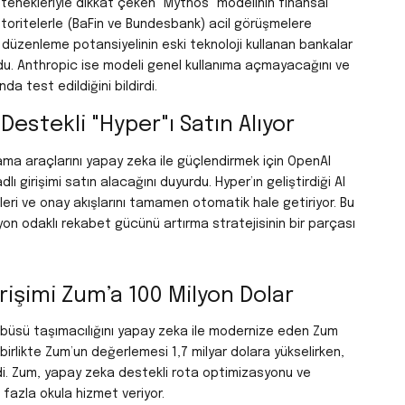
yetenekleriyle dikkat çeken "Mythos" modelinin finansal
otoritelerle (BaFin ve Bundesbank) acil görüşmelere
rı düzenleme potansiyelinin eski teknoloji kullanan bankalar
du.
Anthropic ise modeli genel kullanıma açmayacağını ve
 test edildiğini bildirdi.
stekli "Hyper"ı Satın Alıyor
ma araçlarını yapay zeka ile güçlendirmek için OpenAI
ı girişimi satın alacağını duyurdu.
Hyper’ın geliştirdiği AI
eri ve onay akışlarını tamamen otomatik hale getiriyor.
Bu
n odaklı rekabet gücünü artırma stratejisinin bir parçası
rişimi Zum’a 100 Milyon Dolar
tobüsü taşımacılığını yapay zeka ile modernize eden Zum
 birlikte Zum’un değerlemesi 1,7 milyar dolara yükselirken,
i.
Zum, yapay zeka destekli rota optimizasyonu ve
 fazla okula hizmet veriyor.