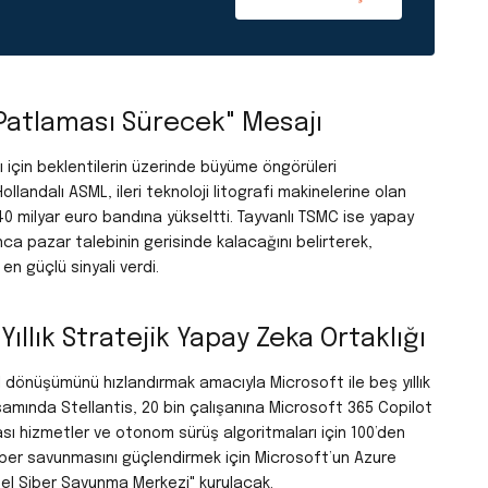
Patlaması Sürecek" Mesajı
lı için beklentilerin üzerinde büyüme öngörüleri
Hollandalı ASML, ileri teknoloji litografi makinelerine olan
0 milyar euro bandına yükseltti.
Tayvanlı TSMC ise yapay
ca pazar talebinin gerisinde kalacağını belirterek,
n güçlü sinyali verdi.
ıllık Stratejik Yapay Zeka Ortaklığı
al dönüşümünü hızlandırmak amacıyla Microsoft ile beş yıllık
samında Stellantis, 20 bin çalışanına Microsoft 365 Copilot
rası hizmetler ve otonom sürüş algoritmaları için 100’den
siber savunmasını güçlendirmek için Microsoft’un Azure
sel Siber Savunma Merkezi" kurulacak.