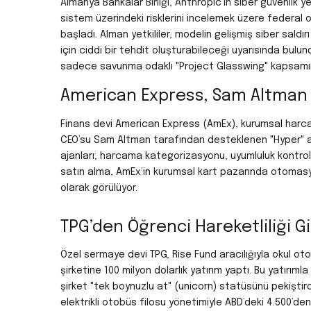
Almanya Bankalar Birliği, Anthropic’in siber güvenlik 
sistem üzerindeki risklerini incelemek üzere federal 
başladı.
Alman yetkililer, modelin gelişmiş siber saldı
için ciddi bir tehdit oluşturabileceği uyarısında bulun
sadece savunma odaklı "Project Glasswing" kapsamında
American Express, Sam Altman De
Finans devi American Express (AmEx), kurumsal harca
CEO’su Sam Altman tarafından desteklenen "Hyper" adl
ajanları; harcama kategorizasyonu, uyumluluk kontroll
satın alma, AmEx’in kurumsal kart pazarında otomasyo
olarak görülüyor.
TPG’den Öğrenci Hareketliliği Gi
Özel sermaye devi TPG, Rise Fund aracılığıyla okul o
şirketine 100 milyon dolarlık yatırım yaptı.
Bu yatırımla
şirket "tek boynuzlu at" (unicorn) statüsünü pekiştird
elektrikli otobüs filosu yönetimiyle ABD’deki 4.500’den