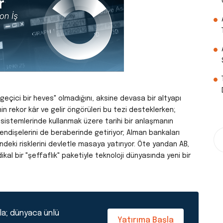
eçici bir heves" olmadığını, aksine devasa bir altyapı
n rekor kâr ve gelir öngörüleri bu tezi desteklerken;
 sistemlerinde kullanmak üzere tarihi bir anlaşmanın
k endişelerini de beraberinde getiriyor; Alman bankaları
deki risklerini devletle masaya yatırıyor.
Öte yandan AB,
ikal bir "şeffaflık" paketiyle teknoloji dünyasında yeni bir
la; dünyaca ünlü
Yatırıma Başla