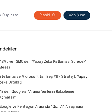
l Duyurular
Piapirili Ol
Web Şube
indekiler
ASML ve TSMC’den "Yapay Zeka Patlaması Sürecek"
Mesajı
Stellantis ve Microsoft’tan Beş Yıllık Stratejik Yapay
Zeka Ortaklığı
AB’den Google’a: "Arama Verilerini Rakiplerine
Açmalısın"
Google ve Pentagon Arasında "Gizli AI" Anlaşması