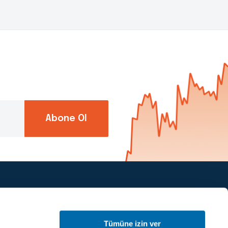
Abone Ol
Piapiri’yi takip et
Tümüne izin ver