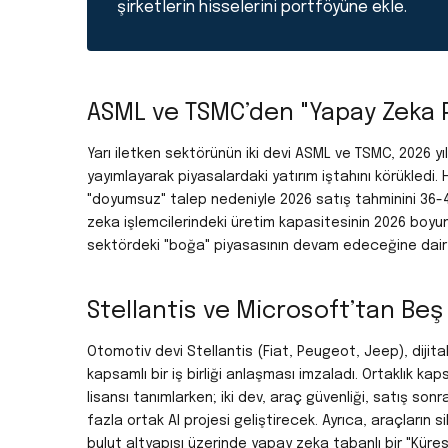
şirketlerin hisselerini portföyüne ekle.
ASML ve TSMC’den "Yapay Zeka 
Yarı iletken sektörünün iki devi ASML ve TSMC, 2026 yı
yayımlayarak piyasalardaki yatırım iştahını körükledi.
"doyumsuz" talep nedeniyle 2026 satış tahminini 36-4
zeka işlemcilerindeki üretim kapasitesinin 2026 boyun
sektördeki "boğa" piyasasının devam edeceğine dair e
Stellantis ve Microsoft’tan Beş Y
Otomotiv devi Stellantis (Fiat, Peugeot, Jeep), dijit
kapsamlı bir iş birliği anlaşması imzaladı.
Ortaklık kap
lisansı tanımlarken; iki dev, araç güvenliği, satış son
fazla ortak AI projesi geliştirecek.
Ayrıca, araçların 
bulut altyapısı üzerinde yapay zeka tabanlı bir "Küre