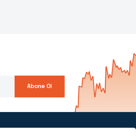
Abone Ol
Piapiri’yi takip et