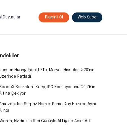
l Duyurular
Piapirili Ol
Web Şube
indekiler
Jensen Huang İşaret Etti: Marvell Hisseleri %20’nin
Üzerinde Patladı
SpaceX Bankalara Karşı, IPO Komisyonunu %0,75’in
Altına Çekiyor
Amazon’dan Sürpriz Hamle: Prime Day Haziran Ayına
Alındı
Micron, Nvidia’nın İtici Gücüyle AI Ligine Adım Attı