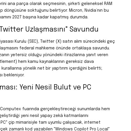
lerini ana parça olarak seçmesinin, şirketi geleneksel RAM
ip döngüsüne soktuğunu belirtiyor. Micron, Nvidia’nın bu
mamını 2027 başına kadar kapatmış durumda.
Twitter Uzlaşmasını" Savundu
iyasası Kurulu (SEC), Twitter (X) satın alım sürecindeki geç
za uzlaşmasını federal mahkeme önünde ortaklaşa savundu.
cezanın yetersiz olduğu yönündeki itirazlarına yanıt veren
ttlement) hem kamu kaynaklarının gereksiz dava
urallarına yönelik net bir yaptırım içerdiğini belirtti;
ı bekleniyor.
ası: Yeni Nesil Bulut ve PC
aki Computex fuarında gerçekleştireceği sunumlarda hem
geliştirdiği yeni nesil yapay zekâ katmanlarını
AI-PC" çip mimarisiyle tam uyumlu çalışacak, internet
çek zamanlı kod yazabilen "Windows Copilot Pro Local"