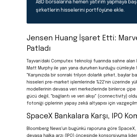
ABD borsalarına hemen yatırım yapmaya baş
şirketlerin hisselerini portföyüne ekle.
Jensen Huang İşaret Etti: Marve
Patladı
Tayvan’daki Computex teknoloji fuarında sahne alan 
Matt Murphy ile yan yana dururken kurduğu cümleyle W
"Karşınızda bir sonraki trilyon dolarlık şirket, baylar b
hisseleri pre-market işlemlerinde %22'nin üzerinde yük
modellerinin devasa veri merkezlerinde binlerce çipe
gücü değil, "bağlantı ve veri akışı" (connectivity) oldu
fotoniği çiplerinin yapay zekâ altyapısı için vazgeçil
SpaceX Bankalara Karşı, IPO Kom
Bloomberg News'un bugünkü raporuna göre SpaceX, ha
devasa halka arzı (IPO) öncesinde konsorsiyuma liderl