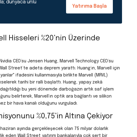
la; dünyaca ünlü
Yatırıma Başla
ll Hisseleri %20’nin Üzerinde
Nvidia CEO’su Jensen Huang, Marvell Technology CEO’su
all Street’te adeta deprem yarattı. Huang’ın, Marvell için
ayanlar"
ifadesini kullanmasıyla birlikte Marvell (MRVL)
selerek tarihi bir ralli başlattı. Huang, yapay zekâ
 dağıtıldığı bu yeni dönemde darboğazın artık saf işlem
ğunu belirterek, Marvell’ın optik ara bağlantı ve silikon
mez bir hava kanalı olduğunu vurguladı.
isyonunu %0,75’in Altına Çekiyor
ziran ayında gerçekleşecek olan 75 milyar dolarlık
ik eden Wall Street yatırım bankalarıyla çok sert bir