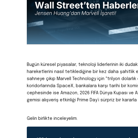
Bugün küresel piyasalar, teknoloji liderlerinin iki dud
hareketlerini nasıl tetiklediğine bir kez daha şahitl
sahneye çıkıp Marvell Technology için "trilyon dolarlı
koridorlarında SpaceX, bankalara karşı tarihi bir komi
cephesinde ise Amazon, 2026 FIFA Dünya Kupası ve ABD
gemisi alışveriş etkinliği Prime Day’i sürpriz bir kararl
Gelin birlikte inceleyelim.