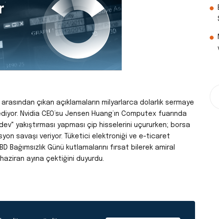
ak arasından çıkan açıklamaların milyarlarca dolarlık sermaye
ik ediyor. Nvidia CEO’su Jensen Huang’ın Computex fuarında
k dev" yakıştırması yapması çip hisselerini uçururken; borsa
syon savaşı veriyor. Tüketici elektroniği ve e-ticaret
 Bağımsızlık Günü kutlamalarını fırsat bilerek amiral
a haziran ayına çektiğini duyurdu.