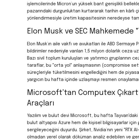
işlemcilerinde Micron’un yüksek bant genişlikli bellek
pazarındaki durgunluktan kurtararak tarihin en kârlı ç
yönlendirmesiyle üretim kapasitesinin neredeyse ta
Elon Musk ve SEC Mahkemede "
Elon Musk’ın aile vakfı ve avukatları ile ABD Sermaye P
bildirimler nedeniyle varılan 1,5 milyon dolarlık ce
Bazı sivil toplum kuruluşları ve yatırımcı gruplarının 
taraflar, bu "orta yol" anlaşmasının (compromise se
süreçleriyle tüketilmesini engellediğini hem de piyasa k
yargıcın bu hafta içinde uzlaşmayı resmen onaylamas
Microsoft’tan Computex Çıkartm
Araçları
Yazılım ve bulut devi Microsoft, bu hafta Tayvan'd
bulut altyapısı Azure hem de kişisel bilgisayarlar için 
sergileyeceğini duyurdu. Şirket, Nvidia’nın yeni "RTX 
olmadan yerel olarak döküman analiz edebilen ve ger