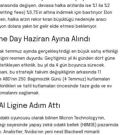
7 arasında değişen, devasa halka arzlarda ise %1 ila %2
rwriting fees)
%0,75’in altına indirmek
için bastırıyor. Elon
n, halka arzın rekor kıran büyüklüğü nedeniyle aracı
n dolara yakın bir gelir elde etmesi bekleniyor.
e Day Haziran Ayına Alındı
ak temmuz ayında gerçekleştirdiği en büyük satış etkinliği
tiğini resmen duyurdu. Geçtiğimiz yıl iki günden dört güne
 tetikleyen etkinlik, bu yıl da 4 gün boyunca sürecek.
ni, bu stratejik takvim değişikliğinin arkasında 11
 ABD'nin 250. Bağımsızlık Günü (4 Temmuz) kutlamaları
tkinlikleri ve tatil kutlamaları öncesinde taze gıda ve ev
apmalarını sağlamak.
AI Ligine Adım Attı
daklı oyuncusu olarak bilinen Micron Technology’nin,
teği sayesinde yapay zekâ odaklı bellek (HBM3E) pazarında
. Analistler, Nvidia’nın yeni nesil Blackwell mimarili