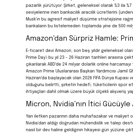
pazarlık yürütüyor. Şirket, geleneksel olarak %3 ila %
seviyelerine inen bankacılık aracılık ücretlerini (unde
Musk'ın bu agresif maliyet düşürme stratejisine rağme
bankaların bu listelemeden toplamda yine de 500 milyo
Amazon’dan Sürpriz Hamle: Prim
E-ticaret devi Amazon, son beş yıldır geleneksel olar
Prime Day’i bu yıl
23 - 26 Haziran
tarihleri arasına çek
çıkarılarak ABD'de 24 milyar dolarlık online harcamayı
Amazon Prime Uluslararası Başkan Yardımcısı Jamil Gha
Haziran'da başlayacak olan
2026 FIFA Dünya Kupası
ve
olduğunu belirtti; şirketin hedefi, tüketicilerin spor e
ihtiyaçları dahil olmak üzere büyük ölçekli alışveriş y
Micron, Nvidia’nın İtici Gücüyle 
Yarı iletken pazarının daha muhafazakar ve maliyet o
Nvidia’dan aldığı doğrudan mühendislik ve talep des
nasıl bir dev haline geldiğinin hikayesi gün yüzüne çıktı