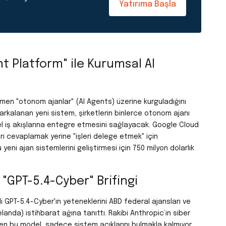
Yatırıma Başla
t Platform" ile Kurumsal AI
men "otonom ajanlar" (AI Agents) üzerine kurguladığını
arkalanan yeni sistem, şirketlerin binlerce otonom ajanı
 iş akışlarına entegre etmesini sağlayacak. Google Cloud
ı cevaplamak yerine "işleri delege etmek" için
u yeni ajan sistemlerini geliştirmesi için 750 milyon dolarlık
 "GPT-5.4-Cyber" Brifingi
li
GPT-5.4-Cyber
'ın yeteneklerini ABD federal ajansları ve
elanda) istihbarat ağına tanıttı. Rakibi Anthropic’in siber
ilen bu model, sadece sistem açıklarını bulmakla kalmıyor,