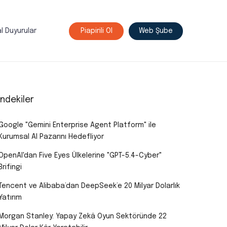
l Duyurular
Piapirili Ol
Web Şube
indekiler
Google "Gemini Enterprise Agent Platform" ile
Kurumsal AI Pazarını Hedefliyor
OpenAI'dan Five Eyes Ülkelerine "GPT-5.4-Cyber"
Brifingi
Tencent ve Alibaba’dan DeepSeek’e 20 Milyar Dolarlık
Yatırım
Morgan Stanley: Yapay Zekâ Oyun Sektöründe 22