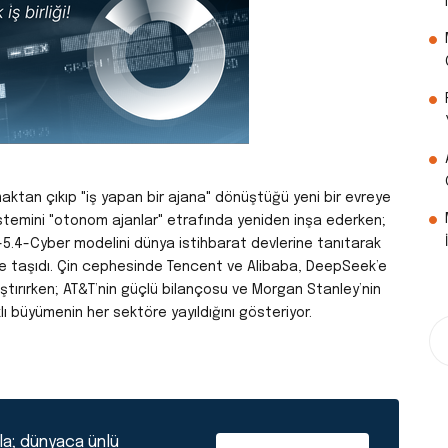
aktan çıkıp "iş yapan bir ajana" dönüştüğü yeni bir evreye
sistemini "otonom ajanlar" etrafında yeniden inşa ederken;
5.4-Cyber modelini dünya istihbarat devlerine tanıtarak
ine taşıdı. Çin cephesinde Tencent ve Alibaba, DeepSeek’e
 kızıştırırken; AT&T’nin güçlü bilançosu ve Morgan Stanley’nin
lı büyümenin her sektöre yayıldığını gösteriyor.
la; dünyaca ünlü