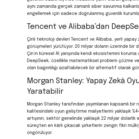
aynı zamanda gerçek zamanlı siber savunma kalkanları 
engellemek için sadece doğrulanmış güvenlik kurumları
Tencent ve Alibaba’dan DeepSeek
Çinli teknoloji devleri Tencent ve Alibaba, yerli yap
görüşmeleri yürütüyor. 20 milyar doların üzerinde bi
Çin’in küresel AI yarışında kendi ekosistemini koruma 
DeepSeek, özellikle matematiksel problem çözme ve k
olan bağımlılığı azaltabilecek bir alternatif olarak gör
Morgan Stanley: Yapay Zekâ Oyu
Yaratabilir
Morgan Stanley tarafından yayımlanan kapsamlı bir r
kalitesindeki oyun geliştirme maliyetlerini yaklaşık
%4
artışının, sektör genelinde yaklaşık 22 milyar dolarlı
süreçten en kârlı çıkacak şirketlerin zengin fikri mül
öngörülüyor.