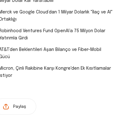
Milyar Dolar Kâr Yaratabilir
Merck ve Google Cloud’dan 1 Milyar Dolarlık "İlaç ve AI"
Ortaklığı
Robinhood Ventures Fund OpenAI’a 75 Milyon Dolar
Yatırımla Girdi
AT&T’den Beklentileri Aşan Bilanço ve Fiber-Mobil
Gücü
Micron, Çinli Rakibine Karşı Kongre'den Ek Kısıtlamalar
İstiyor
Paylaş