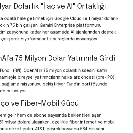
r Dolarlık "İlaç ve AI" Ortaklığı
 odaklı hale getirmek için Google Cloud ile 1 milyar dolarlık
erck’in 75 bin çalışanı Gemini Enterprise platformunu
 optimizasyonuna kadar her aşamada AI ajanlarından destek
te çalışarak biyofarmasötik süreçlerde inovasyonu
’a 75 Milyon Dolar Yatırımla Girdi
nd I (RVI), OpenAI’ın 75 milyon dolarlık hissesini satın
amleyle bireysel yatırımcıların halka arz öncesi (pre-IPO)
ını sağlama misyonunu pekiştiriyor. Fund'ın portföyünde
 de bulunuyor.
nço ve Fiber-Mobil Gücü
hem gelir hem de abone sayısında beklentileri aşan
31,51 milyar dolara ulaşırken; özellikle fiber internet ve mobil
şarısı dikkat çekti. AT&T, çeyrek boyunca 584 bin yeni