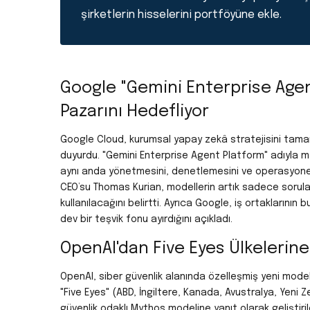
şirketlerin hisselerini portföyüne ekle.
Google "Gemini Enterprise Agen
Pazarını Hedefliyor
Google Cloud, kurumsal yapay zekâ stratejisini tama
duyurdu. "Gemini Enterprise Agent Platform" adıyla m
aynı anda yönetmesini, denetlemesini ve operasyonel
CEO’su Thomas Kurian, modellerin artık sadece sorular
kullanılacağını belirtti. Ayrıca Google, iş ortaklarının b
dev bir teşvik fonu ayırdığını açıkladı.
OpenAI'dan Five Eyes Ülkelerine
OpenAI, siber güvenlik alanında özelleşmiş yeni mode
"Five Eyes" (ABD, İngiltere, Kanada, Avustralya, Yeni Z
güvenlik odaklı Mythos modeline yanıt olarak geliştir