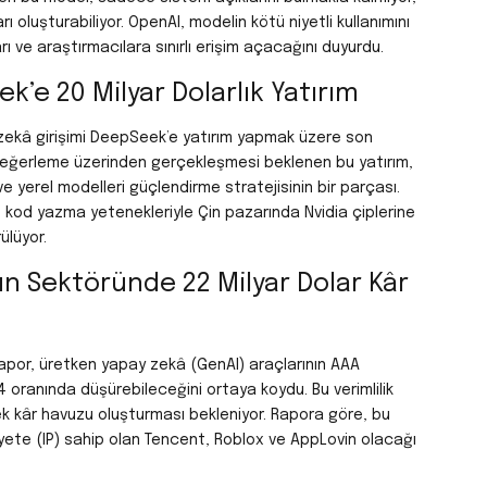
oluşturabiliyor. OpenAI, modelin kötü niyetli kullanımını
 ve araştırmacılara sınırlı erişim açacağını duyurdu.
’e 20 Milyar Dolarlık Yatırım
ay zekâ girişimi DeepSeek’e yatırım yapmak üzere son
r değerleme üzerinden gerçekleşmesi beklenen bu yatırım,
ve yerel modelleri güçlendirme stratejisinin bir parçası.
od yazma yetenekleriyle Çin pazarında Nvidia çiplerine
ülüyor.
n Sektöründe 22 Milyar Dolar Kâr
apor, üretken yapay zekâ (GenAI) araçlarının AAA
4
oranında düşürebileceğini ortaya koydu. Bu verimlilik
k ek kâr havuzu oluşturması bekleniyor. Rapora göre, bu
kiyete (IP) sahip olan Tencent, Roblox ve AppLovin olacağı