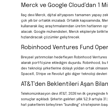
Merck ve Google Cloud’dan 1 Milya
İlaç devi Merck, dijital altyapısını tamamen yapay zekâ
çok yıllı bir ortaklık imzaladı. Ortaklık kapsamında, M
kullanarak ilaç araştırmalarından üretim hatlarının
alacak. Google mühendisleri, Merck ekipleriyle birlik
hızlandıracak çözümler geliştirecek.
Robinhood Ventures Fund OpenAI
Bireysel yatırımcıları hedefleyen Robinhood Ventures Fu
alarak portföyüne eklediğini duyurdu. Robinhood, bu h
dev teknoloji şirketlerine dolaylı yoldan ortak olmas
SpaceX, Stripe ve Revolut gibi diğer teknoloji devleri
AT&T’den Beklentileri Aşan Bila
Telekomünikasyon devi AT&T, 2026’nın ilk çeyreğinde 
sonuçlar açıkladı. Şirketin gelirleri yıllık %2,9 artışla 
hat paketlerini birleştiren "bundling" stratejisinin ba