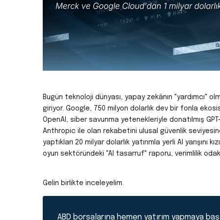
Bugün teknoloji dünyası, yapay zekânın "yardımcı" olm
giriyor. Google, 750 milyon dolarlık dev bir fonla eko
OpenAI, siber savunma yetenekleriyle donatılmış GPT-
Anthropic ile olan rekabetini ulusal güvenlik seviyes
yaptıkları 20 milyar dolarlık yatırımla yerli AI yarışını
oyun sektöründeki "AI tasarruf" raporu, verimlilik odak
Gelin birlikte inceleyelim.
ABD borsalarına hemen yatırım yapmaya baş