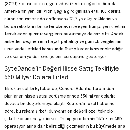
(SOTU) konuşmasında, görevdeki ilk yılını değerlendirerek
Amerika’nın yeni bir "Altın Çağ"a girdiğini ilan etti. 108 dakika
süren konuşmasında enflasyonu %1,7’ye düşürdüklerini ve
borsa rekorlarını bir zafer olarak niteleyen Trump; yerli üretimi
teşvik eden gümrük vergilerini savunmaya devam etti. Ancak
anketler, seçmenlerin hayat pahalılığı ve gümrük vergilerinin
uzun vadeli etkileri konusunda Trump kadar iyimser olmadığını
ve ekonomiye dair endişelerin sürdüğünü gösteriyor.
ByteDance’in Değeri Hisse Satış Teklifiyle
550 Milyar Dolara Fırladı
TikTok’un sahibi ByteDance, General Atlantic tarafından
planlanan hisse satışı görüşmelerinde 550 milyar dolarlık
devasa bir değerlemeye ulaştı. Reuters'ın özel haberine
göre, bu rakam şirketi dünyanın en değerli özel teknoloji
şirketi konumuna getirirken; Trump yönetiminin TikTok’un ABD
operasyonlarına dair belirsizliği çözmesinin bu büyümede ana