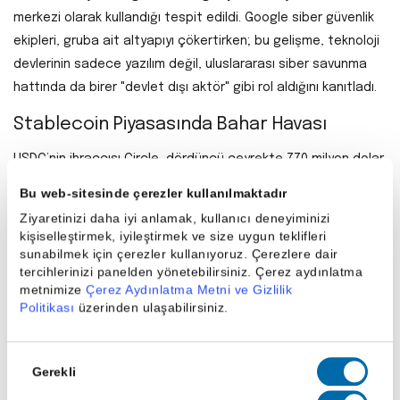
merkezi olarak kullandığı tespit edildi. Google siber güvenlik
ekipleri, gruba ait altyapıyı çökertirken; bu gelişme, teknoloji
devlerinin sadece yazılım değil, uluslararası siber savunma
hattında da birer "devlet dışı aktör" gibi rol aldığını kanıtladı.
Stablecoin Piyasasında Bahar Havası
USDC’nin ihraççısı Circle, dördüncü çeyrekte 770 milyon dolar
gelir elde ederek analist tahminlerini büyük bir farkla geride
Bu web-sitesinde çerezler kullanılmaktadır
bıraktı. USDC’nin dolaşımdaki miktarının 75 milyar doları
Ziyaretinizi daha iyi anlamak, kullanıcı deneyiminizi
aşması ve kurumsal ödemelerde kullanımının artmasıyla
kişiselleştirmek, iyileştirmek ve size uygun teklifleri
şirketin hisseleri seans öncesi işlemlerde %10’dan fazla
sunabilmek için çerezler kullanıyoruz. Çerezlere dair
tercihlerinizi panelden yönetebilirsiniz. Çerez aydınlatma
yükseldi. Bu performans, dijital doların geleneksel finans
metnimize
Çerez Aydınlatma Metni ve Gizlilik
sistemine entegrasyonunun 2026 yılında hız kesmeden
Politikası
üzerinden ulaşabilirsiniz.
devam edeceğini gösteriyor.
Workday Hisselerinde AI Kaynaklı
Onay
Gerekli
Seçimi
"Disruption" Korkusuyla Sert Düşüş