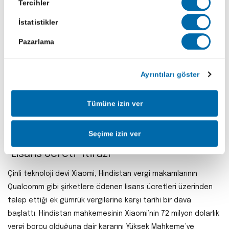
Tercihler
Kurumsal yazılım devi Workday ($WDAY), yapay zekânın
İstatistikler
geleneksel iş modellerini tehdit ettiği endişeleri ve zayıf
büyüme tahminleri nedeniyle %10’a yakın değer kaybetti.
Pazarlama
Şirketin yeni CEO'su Aneel Bhusri, AI ürünlerinin 400 milyon
dolar gelir getirdiğini söylese de, yatırımcılar yapay zekânın
Ayrıntıları göster
insan kaynakları ve finans yazılımlarına olan genel talebi
azaltabileceği korkusuyla satışa yöneldi. Bu durum, "SaaS"
Tümüne izin ver
(yazılım hizmeti) sektöründeki devlerin AI döneminde hayatta
kalma mücadelesini simgeliyor.
Seçime izin ver
Xiaomi’den Hindistan Vergi Kurumuna
"Lisans Ücreti" İtirazı
Çinli teknoloji devi Xiaomi, Hindistan vergi makamlarının
Qualcomm gibi şirketlere ödenen lisans ücretleri üzerinden
talep ettiği ek gümrük vergilerine karşı tarihi bir dava
başlattı. Hindistan mahkemesinin Xiaomi’nin 72 milyon dolarlık
vergi borcu olduğuna dair kararını Yüksek Mahkeme’ye