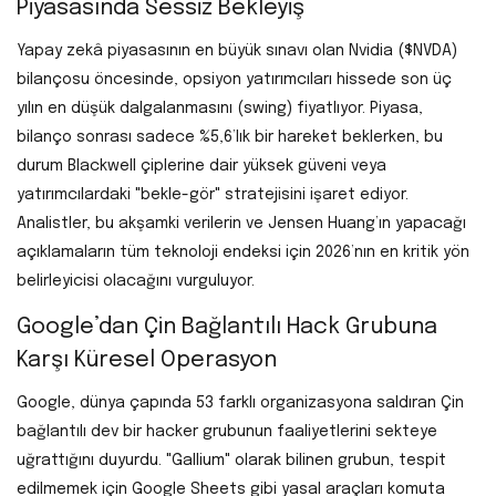
Piyasasında Sessiz Bekleyiş
Yapay zekâ piyasasının en büyük sınavı olan Nvidia ($NVDA)
bilançosu öncesinde, opsiyon yatırımcıları hissede son üç
yılın en düşük dalgalanmasını (swing) fiyatlıyor. Piyasa,
bilanço sonrası sadece %5,6’lık bir hareket beklerken, bu
durum Blackwell çiplerine dair yüksek güveni veya
yatırımcılardaki "bekle-gör" stratejisini işaret ediyor.
Analistler, bu akşamki verilerin ve Jensen Huang’ın yapacağı
açıklamaların tüm teknoloji endeksi için 2026’nın en kritik yön
belirleyicisi olacağını vurguluyor.
Google’dan Çin Bağlantılı Hack Grubuna
Karşı Küresel Operasyon
Google, dünya çapında 53 farklı organizasyona saldıran Çin
bağlantılı dev bir hacker grubunun faaliyetlerini sekteye
uğrattığını duyurdu. "Gallium" olarak bilinen grubun, tespit
edilmemek için Google Sheets gibi yasal araçları komuta