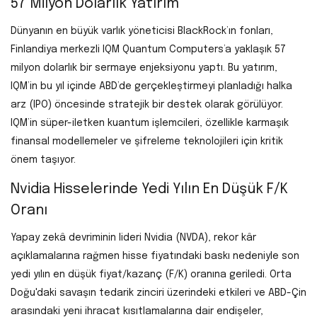
57 Milyon Dolarlık Yatırım
Dünyanın en büyük varlık yöneticisi BlackRock’ın fonları,
Finlandiya merkezli IQM Quantum Computers’a yaklaşık 57
milyon dolarlık bir sermaye enjeksiyonu yaptı. Bu yatırım,
IQM’in bu yıl içinde ABD’de gerçekleştirmeyi planladığı halka
arz (IPO) öncesinde stratejik bir destek olarak görülüyor.
IQM’in süper-iletken kuantum işlemcileri, özellikle karmaşık
finansal modellemeler ve şifreleme teknolojileri için kritik
önem taşıyor.
Nvidia Hisselerinde Yedi Yılın En Düşük F/K
Oranı
Yapay zekâ devriminin lideri Nvidia (NVDA), rekor kâr
açıklamalarına rağmen hisse fiyatındaki baskı nedeniyle son
yedi yılın en düşük fiyat/kazanç (F/K) oranına geriledi. Orta
Doğu'daki savaşın tedarik zinciri üzerindeki etkileri ve ABD-Çin
arasındaki yeni ihracat kısıtlamalarına dair endişeler,