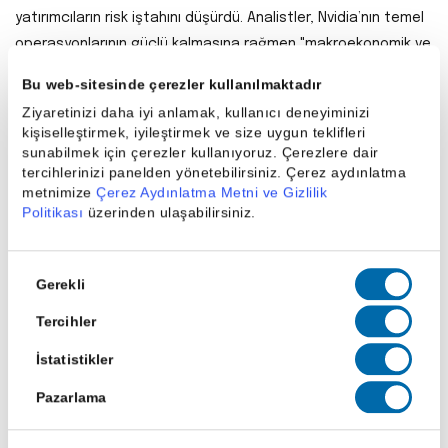
yatırımcıların risk iştahını düşürdü. Analistler, Nvidia’nın temel
operasyonlarının güçlü kalmasına rağmen "makroekonomik ve
jeopolitik angst"ın (kaygı) değerleme çarpanlarını aşağı
Bu web-sitesinde çerezler kullanılmaktadır
çektiğini belirtiyor.
Ziyaretinizi daha iyi anlamak, kullanıcı deneyiminizi
kişiselleştirmek, iyileştirmek ve size uygun teklifleri
Xerox’ta Bayrak Değişimi: Yeni CEO Louie
sunabilmek için çerezler kullanıyoruz. Çerezlere dair
Pastor Oldu
tercihlerinizi panelden yönetebilirsiniz. Çerez aydınlatma
metnimize
Çerez Aydınlatma Metni ve Gizlilik
Yazıcı ve dijital hizmetler devi Xerox (XRX), Steven
Politikası
üzerinden ulaşabilirsiniz.
Bandrowczak’ın ayrılmasının ardından şirketin tecrübeli ismi
Louie Pastor’un yeni CEO olarak atandığını açıkladı. Daha
Onay
Gerekli
önce idari işler ve hukuk departmanlarını yöneten Pastor’un,
Seçimi
Xerox’un geleneksel donanım işinden "AI destekli dijital iş
Tercihler
akışı" hizmetlerine geçiş sürecine liderlik etmesi bekleniyor.
İstatistikler
Bu atama, Xerox hisselerinde istikrar sinyali olarak algılandı.
Pazarlama
Artemis Ay Programında Kritik Dönemeç:
NASA’nın Yeni Hedefleri