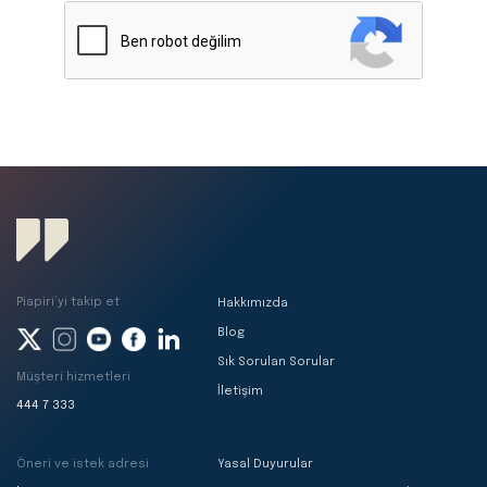
Piapiri’yi takip et
Hakkımızda
Blog
Sık Sorulan Sorular
Müşteri hizmetleri
İletişim
444 7 333
Öneri ve istek adresi
Yasal Duyurular