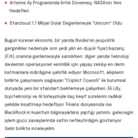
Artemis Ay Programında Kritik Dönemeç: NASA’nın Yeni
Hedefleri
Starcloud 1,1 Milyar Dolar Değerlemeyle "Unicorn" Oldu
Bugün küresel ekonomi, bir yanda Nvidia'nın jeopolitik
gerginlikler nedeniyle son yedi yılın en düşük fiyat/kazanç
(F/K) oranına gerilemesiyle sarsılırken; diğer yanda teknoloji
devlerinin operasyonel verimlilik için yapay zekâyı en derin
katmanlara indirdiğine şahitlik ediyor. Microsoft, ekiplerin
birlikte çalışmasını sağlayan "Copilot Cowork" ile kurumsal
dünyada yeni bir standart belirlemeye çalışırken; Eli Lilly,
biyoteknoloji ve AI birleşimiyle ilaç keşif sürelerini radikal
şekilde kısaltmayı hedefliyor. Finans dünyasında ise
BlackRock’ın kuantum bilgisayarlara yaptığı yatırım, geleceğin
işlem gücü savaşlarında safını netleştirdiğini gösteriyor.
Gelin birlikte inceleyelim.