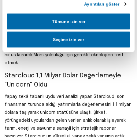
Ayrıntıları göster
NASA, Artemis Ay programı kapsamında 2026 yılı sonu için
planlanan mürettebatlı iniş öncesinde yeni bir takvim
Tümüne izin ver
yayımladı. Artemis II göreviyle ay yörüngesine yapılacak
yolculuk için hazırlıklar tamamlanırken; Starship HLS (İnsanlı
İniş Sistemi) üzerindeki test uçuşlarının sıklığı artırıldı.
Seçime izin ver
Programın temel amacı, 2030’lara kadar Ay yüzeyinde kalıcı
bir üs kurarak Mars yolculuğu için gerekli teknolojileri test
etmek.
Starcloud 1,1 Milyar Dolar Değerlemeyle
"Unicorn" Oldu
Yapay zekâ tabanlı uydu veri analizi yapan Starcloud, son
finansman turunda aldığı yatırımlarla değerlemesini 1,1 milyar
dolara taşıyarak unicorn statüsüne ulaştı. Şirket,
yörüngedeki uydulardan gelen verileri anlık olarak işleyerek
tarım, enerji ve savunma sanayii için stratejik raporlar
hazırlıyor. Starcloud’un yükselişi, yapay zekâ yarışının artık