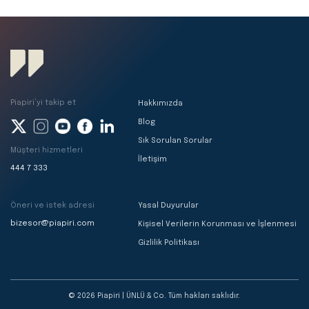
Piapiri’yi takip et
Hakkımızda
Blog
Sık Sorulan Sorular
Müşteri hizmetleri
İletişim
444 7 333
Öneri ve istek adresi
Yasal Duyurular
bizesor@piapiri.com
Kişisel Verilerin Korunması ve İşlenmesi
Gizlilik Politikası
© 2026 Piapiri | ÜNLÜ & Co. Tüm hakları saklıdır.