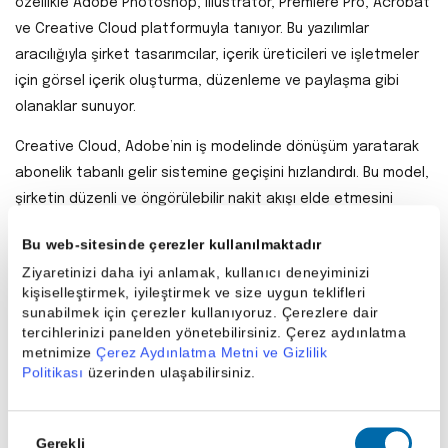
özellikle Adobe Photoshop, Illustrator, Premiere Pro, Acrobat
ve Creative Cloud platformuyla tanıyor. Bu yazılımlar
aracılığıyla şirket tasarımcılar, içerik üreticileri ve işletmeler
için görsel içerik oluşturma, düzenleme ve paylaşma gibi
olanaklar sunuyor.
Creative Cloud, Adobe’nin iş modelinde dönüşüm yaratarak
abonelik tabanlı gelir sistemine geçişini hızlandırdı. Bu model,
şirketin düzenli ve öngörülebilir nakit akışı elde etmesini
sağladı. Bunun yanı sıra Adobe, yalnızca yaratıcı yazılım
Bu web-sitesinde çerezler kullanılmaktadır
tarafında değil, aynı zamanda dijital deneyim yönetimi ve
Ziyaretinizi daha iyi anlamak, kullanıcı deneyiminizi
pazarlama otomasyonu alanlarında da çözümler sunarak
kişiselleştirmek, iyileştirmek ve size uygun teklifleri
farklı müşteri segmentlerine hitap ediyor.
sunabilmek için çerezler kullanıyoruz. Çerezlere dair
tercihlerinizi panelden yönetebilirsiniz. Çerez aydınlatma
Raporun tümünü görmek için tıklayın:
Adobe Inc. (ADBE) Trade
metnimize
Çerez Aydınlatma Metni ve Gizlilik
Önerisi
Politikası
üzerinden ulaşabilirsiniz.
Onay
Paylaş
Gerekli