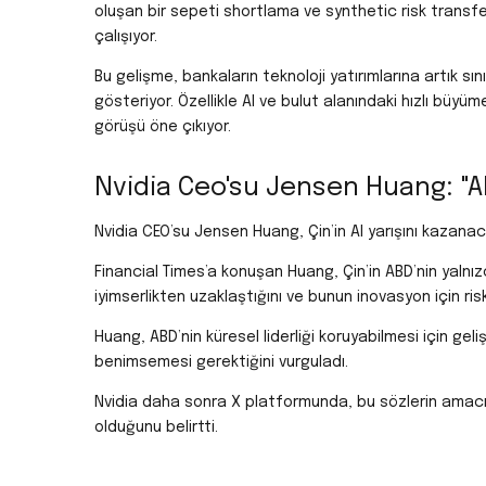
oluşan bir sepeti shortlama ve synthetic risk transfe
çalışıyor.
Bu gelişme, bankaların teknoloji yatırımlarına artık sın
gösteriyor. Özellikle AI ve bulut alanındaki hızlı büyüm
görüşü öne çıkıyor.
Nvidia Ceo'su Jensen Huang: "A
Nvidia CEO’su Jensen Huang, Çin’in AI yarışını kazana
Financial Times’a konuşan Huang, Çin’in ABD’nin yalnı
iyimserlikten uzaklaştığını ve bunun inovasyon için risk
Huang, ABD’nin küresel liderliği koruyabilmesi için gel
benimsemesi gerektiğini vurguladı.
Nvidia daha sonra X platformunda, bu sözlerin amacın
olduğunu belirtti.