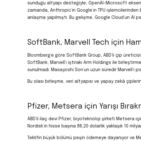
sunduğu altyapı desteğiyle, OpenAI–Microsoft eksenin
zamanda, Anthropic’in Google’ın TPU işlemcilerinden b
anlaşma yapılmıştı. Bu gelişme, Google Cloud’un AI pa
SoftBank, Marvell Tech için Ham
Bloomberg’e göre SoftBank Group, ABD’li çip üreticisi M
SoftBank, Marvell’i iştiraki Arm Holdings ile birleştir
sunulmadı. Masayoshi Son’un uzun süredir Marvell’i pota
Bu olası birleşme, veri altyapısı ve yapay zekâ çipleri
Pfizer, Metsera için Yarışı Bıra
ABD’li ilaç devi Pfizer, biyoteknoloji şirketi Metsera
Nordisk’in hisse başına 86,20 dolarlık yaklaşık 10 milyar
Teklifin büyük bölümü peşin ödemeye dayanıyor ve Me