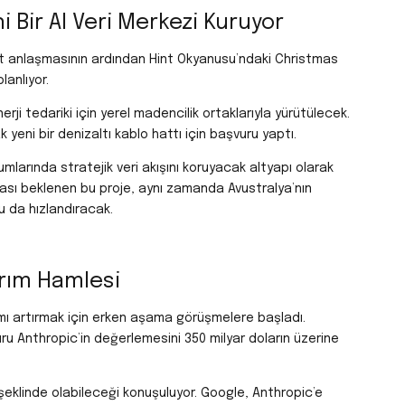
 Bir AI Veri Merkezi Kuruyor
ut anlaşmasının ardından Hint Okyanusu’ndaki Christmas
lanlıyor.
ji tedariki için yerel madencilik ortaklarıyla yürütülecek.
yeni bir denizaltı kablo hattı için başvuru yaptı.
rumlarında stratejik veri akışını koruyacak altyapı olarak
tması beklenen bu proje, aynı zamanda Avustralya’nın
 da hızlandıracak.
ırım Hamlesi
ımı artırmak için erken aşama görüşmelere başladı.
ru Anthropic’in değerlemesini 350 milyar doların üzerine
i şeklinde olabileceği konuşuluyor.
Google, Anthropic’e