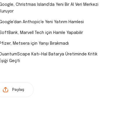
Google, Christmas Island'da Yeni Bir AI Veri Merkezi
Kuruyor
Google'dan Anthopic'e Yeni Yatırım Hamlesi
SoftBank, Marvell Tech için Hamle Yapabilir
Pfizer, Metsera için Yarışı Bırakmadı
OuantumScape Katı-Hal Batarya Üretiminde Kritik
Eşiği Geçti
Paylaş