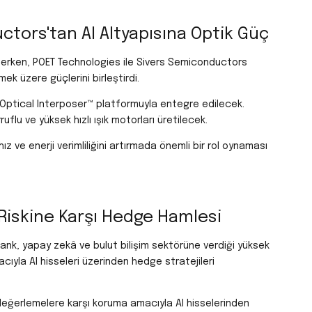
ctors'tan AI Altyapısına Optik Güç
ederken, POET Technologies ile Sivers Semiconductors
ek üzere güçlerini birleştirdi.
’in Optical Interposer™ platformuyla entegre edilecek.
ruflu ve yüksek hızlı ışık motorları üretilecek.
ız ve enerji verimliliğini artırmada önemli bir rol oynaması
Riskine Karşı Hedge Hamlesi
Bank, yapay zekâ ve bulut bilişim sektörüne verdiği yüksek
cıyla AI hisseleri üzerinden hedge stratejileri
 değerlemelere karşı koruma amacıyla AI hisselerinden