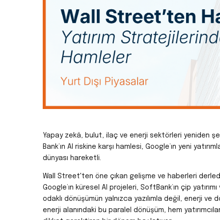
Yapay zekâ, bulut, ilaç ve enerji sektörleri yeniden şek
Bank’ın AI riskine karşı hamlesi, Google’ın yeni yatırı
dünyası hareketli.
Wall Street'ten öne çıkan gelişme ve haberleri derled
Google’ın küresel AI projeleri, SoftBank’ın çip yatı
odaklı dönüşümün yalnızca yazılımla değil, enerji ve d
enerji alanındaki bu paralel dönüşüm, hem yatırımcıla