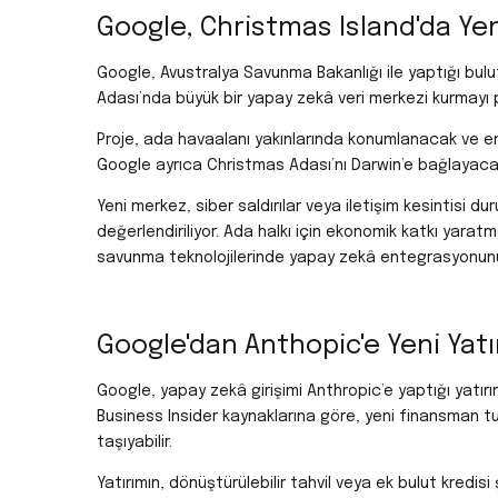
Google, Christmas Island'da Yeni
Google, Avustralya Savunma Bakanlığı ile yaptığı bul
Adası’nda büyük bir yapay zekâ veri merkezi kurmayı p
Proje, ada havaalanı yakınlarında konumlanacak ve ener
Google ayrıca Christmas Adası’nı Darwin’e bağlayacak 
Yeni merkez, siber saldırılar veya iletişim kesintisi du
değerlendiriliyor. Ada halkı için ekonomik katkı yara
savunma teknolojilerinde yapay zekâ entegrasyonunu
Google'dan Anthopic'e Yeni Yat
Google, yapay zekâ girişimi Anthropic’e yaptığı yatır
Business Insider kaynaklarına göre, yeni finansman tu
taşıyabilir.
Yatırımın, dönüştürülebilir tahvil veya ek bulut kredis