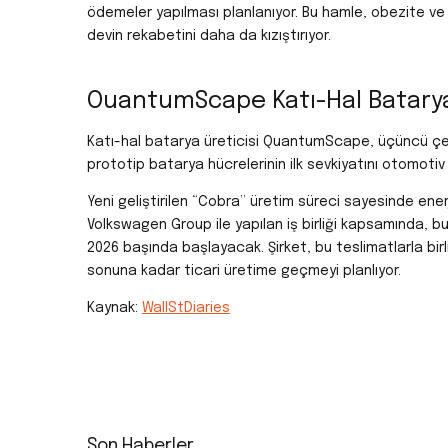
ödemeler yapılması planlanıyor.
Bu hamle, obezite ve 
devin rekabetini daha da kızıştırıyor.
OuantumScape Katı-Hal Batarya 
Katı-hal batarya üreticisi QuantumScape, üçüncü çe
prototip batarya hücrelerinin ilk sevkiyatını otomotiv
Yeni geliştirilen “Cobra” üretim süreci sayesinde enerj
Volkswagen Group ile yapılan iş birliği kapsamında, b
2026 başında başlayacak.
Şirket, bu teslimatlarla birl
sonuna kadar ticari üretime geçmeyi planlıyor.
Kaynak:
WallStDiaries
Son Haberler