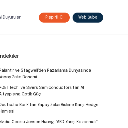
l Duyurular
Piapirili Ol
Web Şube
indekiler
Palantir ve Stagwell'den Pazarlama Dünyasında
Yapay Zeka Dönemi
POET Tech. ve Sivers Semiconductors'tan AI
Altyapısına Optik Güç
Deutsche Bank'tan Yapay Zeka Riskine Karşı Hedge
Hamlesi
Nvidia Ceo'su Jensen Huang: "ABD Yarışı Kazanmalı"