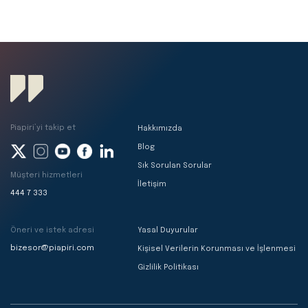
Piapiri’yi takip et
Hakkımızda
Blog
Sık Sorulan Sorular
Müşteri hizmetleri
İletişim
444 7 333
Öneri ve istek adresi
Yasal Duyurular
bizesor@piapiri.com
Kişisel Verilerin Korunması ve İşlenmesi
Gizlilik Politikası