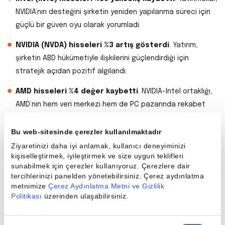
NVIDIA’nın desteğini şirketin yeniden yapılanma süreci için
güçlü bir güven oyu olarak yorumladı.
NVIDIA (NVDA) hisseleri %3 artış gösterdi
. Yatırım,
şirketin ABD hükümetiyle ilişkilerini güçlendirdiği için
stratejik açıdan pozitif algılandı.
AMD hisseleri %4 değer kaybetti
. NVIDIA-Intel ortaklığı,
AMD’nin hem veri merkezi hem de PC pazarında rekabet
baskısını artırabilir.
Bu web-sitesinde çerezler kullanılmaktadır
TSMC hisseleri %2 düştü
. NVIDIA’nın gelecekte Intel
Ziyaretinizi daha iyi anlamak, kullanıcı deneyiminizi
üretim kapasitelerini kullanma ihtimali, TSMC için
kişiselleştirmek, iyileştirmek ve size uygun teklifleri
potansiyel bir risk unsuru olarak görüldü.
sunabilmek için çerezler kullanıyoruz. Çerezlere dair
tercihlerinizi panelden yönetebilirsiniz. Çerez aydınlatma
NVIDIA & Intel Anlaşması: Genel
metnimize
Çerez Aydınlatma Metni ve Gizlilik
Politikası
üzerinden ulaşabilirsiniz.
Değerlendirme
NVIDIA’nın Intel’e yaptığı yatırım; yalnızca ticari değil, aynı