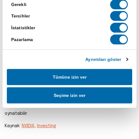
Onay
Gerekli
zamanda politik bir hamle olarak da değerlendiriliyor. ABD
Seçimi
hükümeti geçtiğimiz ay Intel’e %10’luk bir hisse alımı yaparak
Tercihler
destek olmuştu. Şimdi NVIDIA’nın da benzer şekilde Intel’e
İstatistikler
ortak olması, şirketi yeniden ayağa kaldırma planının bir
parçası olarak görülüyor. Bu adım aynı zamanda NVIDIA’nın
Pazarlama
ABD hükümetiyle ilişkilerini güçlendirmesine ve Çin pazarındaki
zorluklara karşı elini kuvvetlendirmesine yardımcı olabilir.
Ayrıntıları göster
İş birliği aynı zamanda yarı iletken sektöründe yeni dengelerin
oluşmasına zemin hazırlıyor. NVIDIA-Intel ittifakı, AMD ve
Tümüne izin ver
Broadcom gibi rakipler için önemli bir meydan okuma
anlamına geliyor. Ayrıca NVIDIA’nın bugüne kadar TSMC’ye
Seçime izin ver
bağımlı olan üretim sürecinde uzun vadede Intel’in de rol
alabileceği ihtimali, küresel üretim zincirinde taşları yerinden
oynatabilir.
Kaynak:
NVIDIA
,
Investing