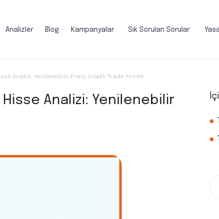
Analizler
Blog
Kampanyalar
Sık Sorulan Sorular
Yasa
se Analizi: Yenilenebilir Enerji Odaklı Trade Fırsatı
İç
isse Analizi: Yenilenebilir