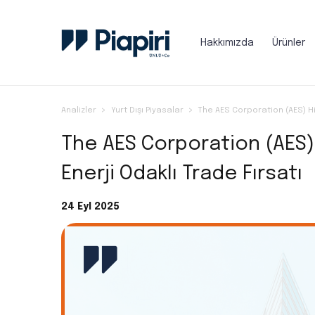
Hakkımızda
Ürünler
Analizler
Yurt Dışı Piyasalar
The AES Corporation (AES) His
The AES Corporation (AES) H
Enerji Odaklı Trade Fırsatı
24 Eyl 2025