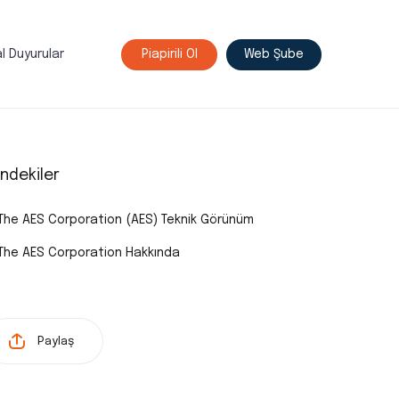
l Duyurular
Piapirili Ol
Web Şube
indekiler
The AES Corporation (AES) Teknik Görünüm
The AES Corporation Hakkında
Paylaş