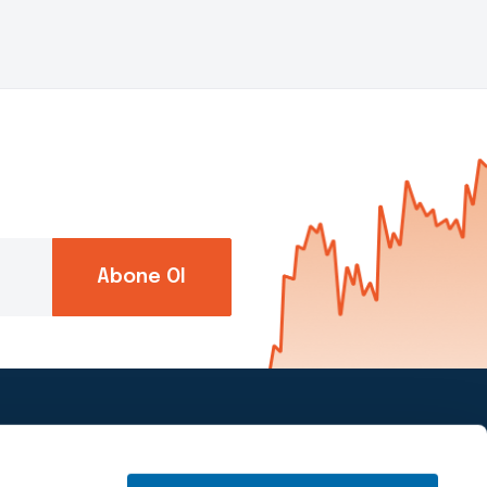
Abone Ol
Piapiri’yi takip et