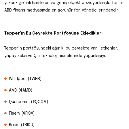
yüksek getirili hamleleri ve geniş ölçekli pozisyonlarıyla tanınır.
ABD finans medyasında en görünür fon yöneticilerindendir.
Tepper’ın Bu Çeyrekte Portföyüne Ekledikleri
Tepper’ın portföyündeki ağırlık, bu çeyrekte yarı iletkenler,
yapay zekâ ve Çin teknoloji hisselerinde yoğunlaşıyor.
Whirlpool ($WHR)
AMD ($AMD)
Qualcomm ($QCOM)
Fiserv ($FISV)
Baidu ($BIDU)