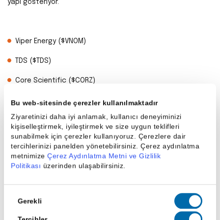
yapı gösteriyor.
Viper Energy ($VNOM)
TDS ($TDS)
Core Scientific ($CORZ)
FtaI Aviation ($FTAI)
Bu web-sitesinde çerezler kullanılmaktadır
Ziyaretinizi daha iyi anlamak, kullanıcı deneyiminizi
Nu Holdings ($NU)
kişiselleştirmek, iyileştirmek ve size uygun teklifleri
sunabilmek için çerezler kullanıyoruz. Çerezlere dair
Talen Energy ($TLNE)
tercihlerinizi panelden yönetebilirsiniz. Çerez aydınlatma
metnimize
Çerez Aydınlatma Metni ve Gizlilik
Echostar ($SATS)
Politikası
üzerinden ulaşabilirsiniz.
XP ($XP)
Onay
Gerekli
Seçimi
Seth Klarman Kimdir?
Tercihler