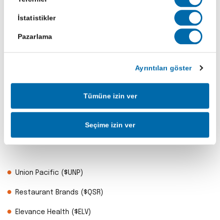
Seth Klarman, Baupost Group’un kurucusu ve modern değer
İstatistikler
yatırımcılığının önde gelen isimlerinden biridir. Temkinli ve risk
Pazarlama
odaklı yatırım stilinin yanı sıra “Margin of Safety” kitabıyla
tanınır. Bu kitap, piyasada değeri en yükselen yatırım kitapları
arasında yer alır.
Ayrıntıları göster
Klarman’ın Bu Çeyrekte Portföyüne Ekledikleri
Tümüne izin ver
Klarman’ın portföyü bu dönemde ulaştırma, sağlık ve
Seçime izin ver
endüstriyel hizmetler odaklı bir derinleşme gösteriyor.
Union Pacific ($UNP)
Restaurant Brands ($QSR)
Elevance Health ($ELV)