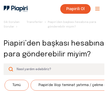
Piapirili Ol
Sık Sorulan
Transferler
Piapiri’den başkası hesabına para
Sorular
gönderebilir miyim?
Piapiri’den başkası hesabına
para gönderebilir miyim?
Tümü
Piapiri’de Viop teminat yatırma / çekme işl