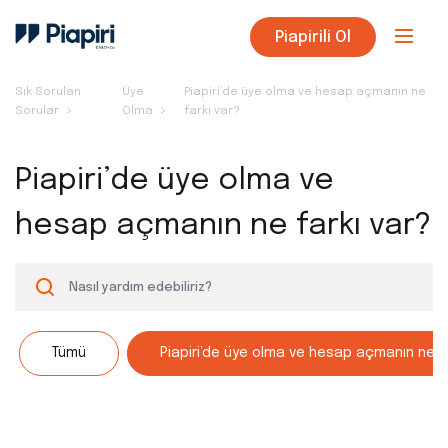
Piapirili Ol
Sık Sorulan
Üye
Piapiri’de üye olma ve hesap açmanın ne
Sorular
Olma
farkı var?
Piapiri’de üye olma ve
hesap açmanın ne farkı var?
Tümü
Piapiri’de üye olma ve hesap açmanın ne f