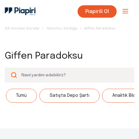
Piapirili Ol
Sık Sorulan Sorular
Yatırımcı Sözlüğü
Giffen Paradoksu
Giffen Paradoksu
Tümü
Satışta Depo Şartı
Analitik Bila