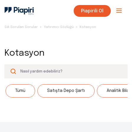
Piapirili Ol
Sık Sorulan Sorular
Yatırımcı Sözlüğü
Kotasyon
Kotasyon
Tümü
Satışta Depo Şartı
Analitik Bila