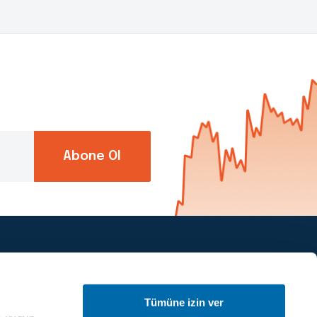
Abone Ol
Piapiri’yi takip et
Tümüne izin ver
Müşteri hizmetleri