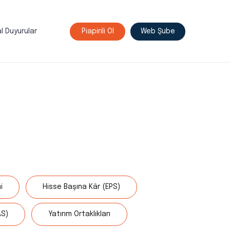
l Duyurular
Piapirili Ol
Web Şube
i
Hisse Başına Kâr (EPS)
AS)
Yatırım Ortaklıkları