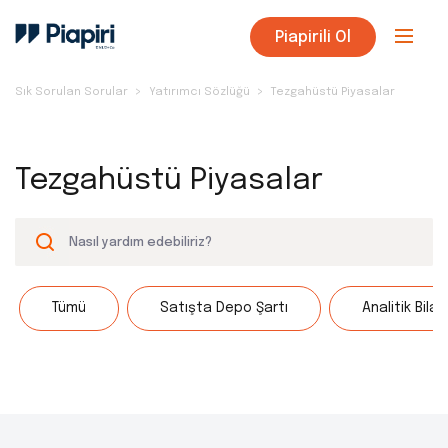
Piapirili Ol
Sık Sorulan Sorular
Yatırımcı Sözlüğü
Tezgahüstü Piyasalar
Tezgahüstü Piyasalar
Tümü
Satışta Depo Şartı
Analitik Bila