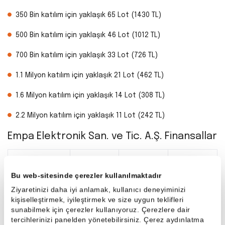
350 Bin katılım için yaklaşık 65 Lot (1430 TL)
500 Bin katılım için yaklaşık 46 Lot (1012 TL)
700 Bin katılım için yaklaşık 33 Lot (726 TL)
1.1 Milyon katılım için yaklaşık 21 Lot (462 TL)
1.6 Milyon katılım için yaklaşık 14 Lot (308 TL)
2.2 Milyon katılım için yaklaşık 11 Lot (242 TL)
Empa Elektronik San. ve Tic. A.Ş. Finansallar
Finansallar
2025/9
2024
2023
Bu web-sitesinde çerezler kullanılmaktadır
Ziyaretinizi daha iyi anlamak, kullanıcı deneyiminizi
kişiselleştirmek, iyileştirmek ve size uygun teklifleri
Hasılat
2,4
3,3
4,8
sunabilmek için çerezler kullanıyoruz. Çerezlere dair
tercihlerinizi panelden yönetebilirsiniz. Çerez aydınlatma
Milyar
Milyar
Milyar