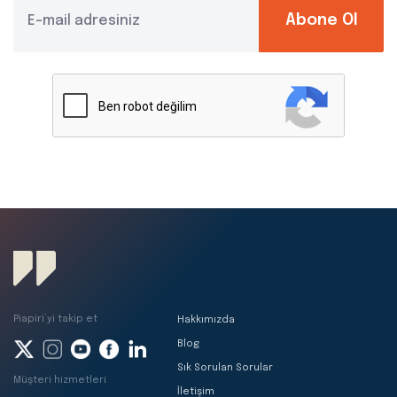
Abone Ol
Piapiri’yi takip et
Hakkımızda
Blog
Sık Sorulan Sorular
Müşteri hizmetleri
İletişim