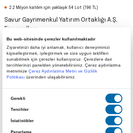
2.2 Milyon katılım için yaklaşık 54 Lot (196 TL)
Savur Gayrimenkul Yatırım Ortaklığı A.Ş.
Finansalları
Bu web-sitesinde çerezler kullanılmaktadır
Finansallar
2025/9
2024
2023
Ziyaretinizi daha iyi anlamak, kullanıcı deneyiminizi
kişiselleştirmek, iyileştirmek ve size uygun teklifleri
sunabilmek için çerezler kullanıyoruz. Çerezlere dair
tercihlerinizi panelden yönetebilirsiniz. Çerez aydınlatma
metnimize
Çerez Aydınlatma Metni ve Gizlilik
Hasılat
61,3
78,0
18,2
Politikası
üzerinden ulaşabilirsiniz.
Milyon
Milyon
Milyon
TL
TL
TL
Onay
Gerekli
Seçimi
Tercihler
Brüt Kâr
61,3
78,0
18,2
Milyon
Milyon
Milyon
İstatistikler
TL
TL
TL
Pazarlama