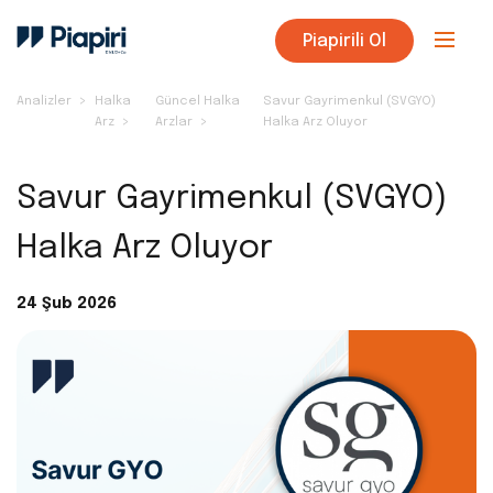
Piapirili Ol
Analizler
Halka
Güncel Halka
Savur Gayrimenkul (SVGYO)
Arz
Arzlar
Halka Arz Oluyor
Savur Gayrimenkul (SVGYO)
Halka Arz Oluyor
24 Şub 2026