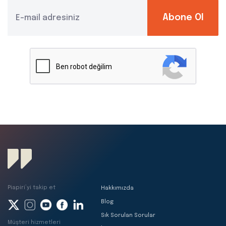
Abone Ol
Piapiri’yi takip et
Hakkımızda
Blog
Sık Sorulan Sorular
Müşteri hizmetleri