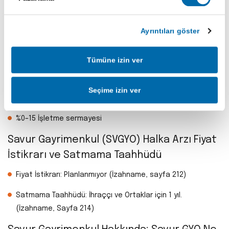
Ayrıntıları göster
Savur GYO (SVGYO) Halka Arz Gelirini
Nerede Kullanılacak?
Tümüne izin ver
%25–40 Kandilli Projesi’nin maliyetlerinin finansmanı
Seçime izin ver
%60–75 Yeni gayrimenkul yatırımları
%0–15 İşletme sermayesi
Savur Gayrimenkul (SVGYO) Halka Arzı Fiyat
İstikrarı ve Satmama Taahhüdü
Fiyat İstikrarı: Planlanmıyor (İzahname, sayfa 212)
Satmama Taahhüdü: İhraççı ve Ortaklar için 1 yıl.
(İzahname, Sayfa 214)