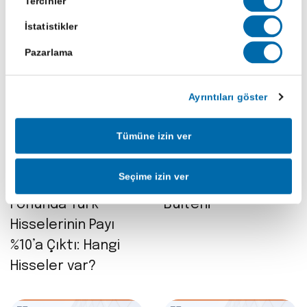
Tercihler
İstatistikler
Son Haberler
Pazarlama
Ayrıntıları göster
Tümüne izin ver
29 Oca 2026
15 Ara 2025
Seçime izin ver
BlackRock’ın
15 Aralık 2025 BIST
Fonunda Türk
Bülteni
Hisselerinin Payı
%10’a Çıktı: Hangi
Hisseler var?