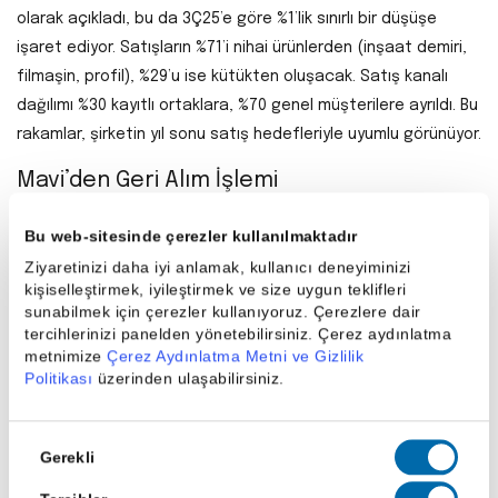
olarak açıkladı, bu da 3Ç25’e göre %1’lik sınırlı bir düşüşe
işaret ediyor. Satışların %71’i nihai ürünlerden (inşaat demiri,
filmaşin, profil), %29’u ise kütükten oluşacak. Satış kanalı
dağılımı %30 kayıtlı ortaklara, %70 genel müşterilere ayrıldı. Bu
rakamlar, şirketin yıl sonu satış hedefleriyle uyumlu görünüyor.
Mavi’den Geri Alım İşlemi
Mavi (MAVI), 325 bin lot hissesini 38,06 TL ortalama fiyattan
Bu web-sitesinde çerezler kullanılmaktadır
(12,37 milyon TL) geri aldı. Böylece 10 Haziran 2025’ten bu
Ziyaretinizi daha iyi anlamak, kullanıcı deneyiminizi
yana toplam geri alım miktarı 3,98 milyon hisseye ulaştı.
kişiselleştirmek, iyileştirmek ve size uygun teklifleri
Şirketin geri alım programı 79 milyon hisse ve 1 milyar TL fon
sunabilmek için çerezler kullanıyoruz. Çerezlere dair
tercihlerinizi panelden yönetebilirsiniz. Çerez aydınlatma
limitiyle devam ediyor.
metnimize
Çerez Aydınlatma Metni ve Gizlilik
Politikası
üzerinden ulaşabilirsiniz.
Paylaş
Onay
Gerekli
Seçimi