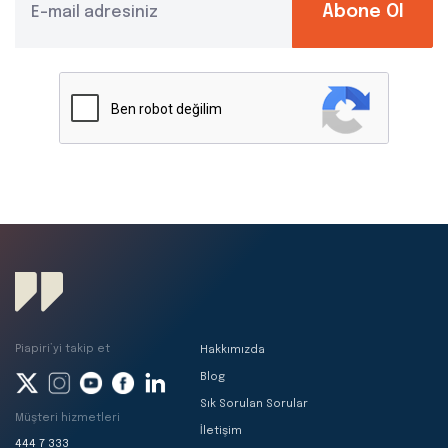
Abone Ol
Piapiri’yi takip et
Hakkımızda
Blog
Sık Sorulan Sorular
Müşteri hizmetleri
İletişim
444 7 333