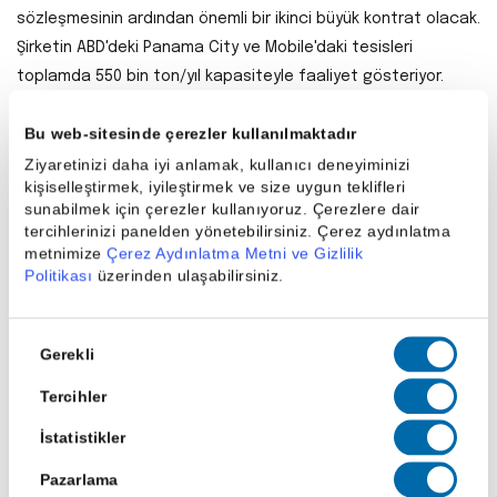
sözleşmesinin ardından önemli bir ikinci büyük kontrat olacak.
Şirketin ABD'deki Panama City ve Mobile'daki tesisleri
toplamda 550 bin ton/yıl kapasiteyle faaliyet gösteriyor.
Hisse son bir haftada BIST-100'e göre %10 daha iyi
Bu web-sitesinde çerezler kullanılmaktadır
performans gösterdi ve USD bazında %15 değer kazandı.
Ziyaretinizi daha iyi anlamak, kullanıcı deneyiminizi
kişiselleştirmek, iyileştirmek ve size uygun teklifleri
sunabilmek için çerezler kullanıyoruz. Çerezlere dair
Paylaş
tercihlerinizi panelden yönetebilirsiniz. Çerez aydınlatma
metnimize
Çerez Aydınlatma Metni ve Gizlilik
Politikası
üzerinden ulaşabilirsiniz.
Onay
Gerekli
Seçimi
Son Haberler
Tercihler
İstatistikler
Pazarlama