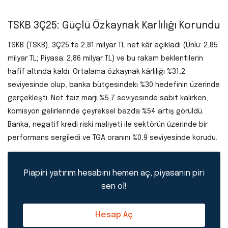
TSKB 3Ç25: Güçlü Özkaynak Karlılığı Korundu
TSKB (TSKB), 3Ç25’te 2,81 milyar TL net kâr açıkladı (Ünlü: 2,85
milyar TL; Piyasa: 2,86 milyar TL) ve bu rakam beklentilerin
hafif altında kaldı. Ortalama özkaynak kârlılığı %31,2
seviyesinde olup, banka bütçesindeki %30 hedefinin üzerinde
gerçekleşti. Net faiz marjı %5,7 seviyesinde sabit kalırken,
komisyon gelirlerinde çeyreksel bazda %54 artış görüldü.
Banka, negatif kredi riski maliyeti ile sektörün üzerinde bir
performans sergiledi ve TGA oranını %0,9 seviyesinde korudu.
Piapiri yatırım hesabını hemen aç, piyasanın piri
sen ol!
Hesap Aç