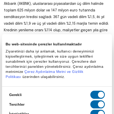
Akbank (AKBNK), uluslararası piyasalardan üç dilim halinde
toplam 625 milyon dolar ve 147 milyon euro tutarında
sendikasyon kredisi sağladı. 367 gün vadeli dilim %1,5, iki yıl
vadeli dilim %1,9 ve üç yıl vadeli dilim %2,15 marjla temin edildi.
Kredinin yenileme oranı %114 olup, maliyetler geçen yıla göre
25–35 baz puan geriledi.
Bu web-sitesinde çerezler kullanılmaktadır
Garanti’den 250 Milyon Euro Sermaye
Ziyaretinizi daha iyi anlamak, kullanıcı deneyiminizi
Artırımı
kişiselleştirmek, iyileştirmek ve size uygun teklifleri
sunabilmek için çerezler kullanıyoruz. Çerezlere dair
Garanti BBVA (GARAN), Hollanda’daki iştiraki Garanti Bank
tercihlerinizi panelden yönetebilirsiniz. Çerez aydınlatma
metnimize
Çerez Aydınlatma Metni ve Gizlilik
International N.V.’ye 250 milyon euro sermaye artırımı
Politikası
üzerinden ulaşabilirsiniz.
gerçekleştirdi. Sermaye bedeli ödenmiş olup, bu adım
bankanın uluslararası operasyonlarını güçlendirmeye yönelik
bir hamle olarak değerlendiriliyor.
Onay
Gerekli
Seçimi
Beyaz Eşya Satışlarında Eylül’de Güçlü Artış
Tercihler
TÜRKBESD verilerine göre yurt içi beyaz eşya satışları Eylül
İstatistikler