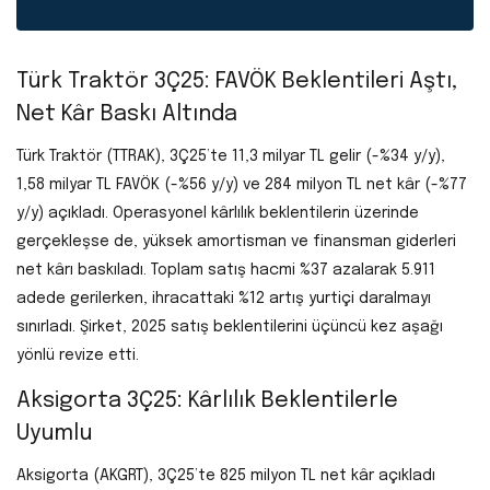
Türk Traktör 3Ç25: FAVÖK Beklentileri Aştı,
Net Kâr Baskı Altında
Türk Traktör (TTRAK), 3Ç25’te 11,3 milyar TL gelir (-%34 y/y),
1,58 milyar TL FAVÖK (-%56 y/y) ve 284 milyon TL net kâr (-%77
y/y) açıkladı. Operasyonel kârlılık beklentilerin üzerinde
gerçekleşse de, yüksek amortisman ve finansman giderleri
net kârı baskıladı. Toplam satış hacmi %37 azalarak 5.911
adede gerilerken, ihracattaki %12 artış yurtiçi daralmayı
sınırladı. Şirket, 2025 satış beklentilerini üçüncü kez aşağı
yönlü revize etti.
Aksigorta 3Ç25: Kârlılık Beklentilerle
Uyumlu
Aksigorta (AKGRT), 3Ç25’te 825 milyon TL net kâr açıkladı