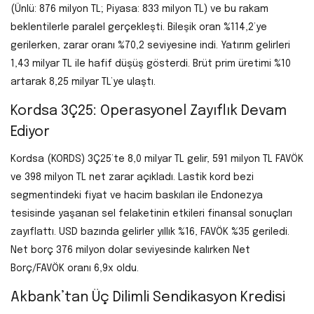
(Ünlü: 876 milyon TL; Piyasa: 833 milyon TL) ve bu rakam
beklentilerle paralel gerçekleşti. Bileşik oran %114,2’ye
gerilerken, zarar oranı %70,2 seviyesine indi. Yatırım gelirleri
1,43 milyar TL ile hafif düşüş gösterdi. Brüt prim üretimi %10
artarak 8,25 milyar TL’ye ulaştı.
Kordsa 3Ç25: Operasyonel Zayıflık Devam
Ediyor
Kordsa (KORDS) 3Ç25’te 8,0 milyar TL gelir, 591 milyon TL FAVÖK
ve 398 milyon TL net zarar açıkladı. Lastik kord bezi
segmentindeki fiyat ve hacim baskıları ile Endonezya
tesisinde yaşanan sel felaketinin etkileri finansal sonuçları
zayıflattı. USD bazında gelirler yıllık %16, FAVÖK %35 geriledi.
Net borç 376 milyon dolar seviyesinde kalırken Net
Borç/FAVÖK oranı 6,9x oldu.
Akbank’tan Üç Dilimli Sendikasyon Kredisi