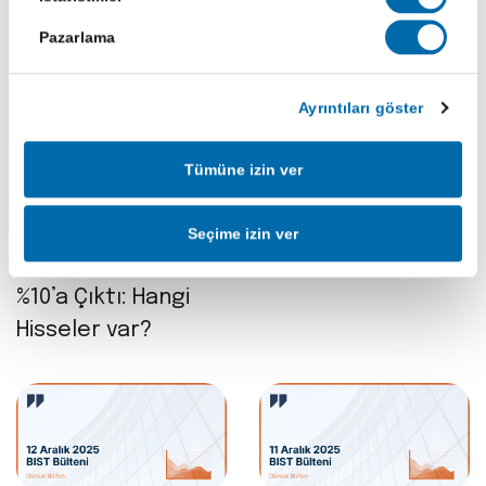
Pazarlama
Ayrıntıları göster
Tümüne izin ver
29 Oca 2026
15 Ara 2025
BlackRock’ın
15 Aralık 2025 BIST
Fonunda Türk
Bülteni
Seçime izin ver
Hisselerinin Payı
%10’a Çıktı: Hangi
Hisseler var?