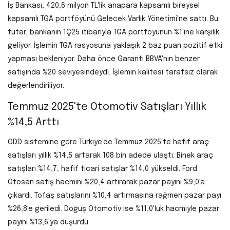
İş Bankası, 420,6 milyon TL'lik anapara kapsamlı bireysel
kapsamlı TGA portföyünü Gelecek Varlık Yönetimi'ne sattı. Bu
tutar, bankanın 1Ç25 itibarıyla TGA portföyünün %1'ine karşılık
geliyor. İşlemin TGA rasyosuna yaklaşık 2 baz puan pozitif etki
yapması bekleniyor. Daha önce Garanti BBVA'nın benzer
satışında %20 seviyesindeydi. İşlemin kalitesi tarafsız olarak
değerlendiriliyor.
Temmuz 2025'te Otomotiv Satışları Yıllık
%14,5 Arttı
ODD sistemine göre Türkiye'de Temmuz 2025'te hafif araç
satışları yıllık %14,5 artarak 108 bin adede ulaştı. Binek araç
satışları %14,7, hafif ticari satışlar %14,0 yükseldi. Ford
Otosan satış hacmini %20,4 artırarak pazar payını %9,0'a
çıkardı. Tofaş satışlarını %10,4 artırmasına rağmen pazar payı
%26,8'e geriledi. Doğuş Otomotiv ise %11,0'luk hacmiyle pazar
payını %13,6'ya düşürdü.