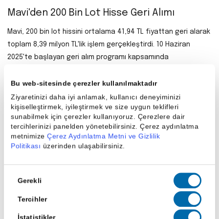
Mavi'den 200 Bin Lot Hisse Geri Alımı
Mavi, 200 bin lot hissini ortalama 41,94 TL fiyattan geri alarak
toplam 8,39 milyon TL'lik işlem gerçekleştirdi. 10 Haziran
2025'te başlayan geri alım programı kapsamında
güncellenene kadar 1,23 milyon his geri alındı. Programın
toplam limiti 79 milyon his ve 1 milyar TL fon büyüklüğü ile
Bu web-sitesinde çerezler kullanılmaktadır
sınırlıdır. Geri alımlar, his değeri destekleme stratejisinin bir
Ziyaretinizi daha iyi anlamak, kullanıcı deneyiminizi
kişiselleştirmek, iyileştirmek ve size uygun teklifleri
parçası olarak sürdürülüyor.
sunabilmek için çerezler kullanıyoruz. Çerezlere dair
tercihlerinizi panelden yönetebilirsiniz. Çerez aydınlatma
metnimize
Çerez Aydınlatma Metni ve Gizlilik
Paylaş
Politikası
üzerinden ulaşabilirsiniz.
Onay
Gerekli
Seçimi
Tercihler
Son Haberler
İstatistikler