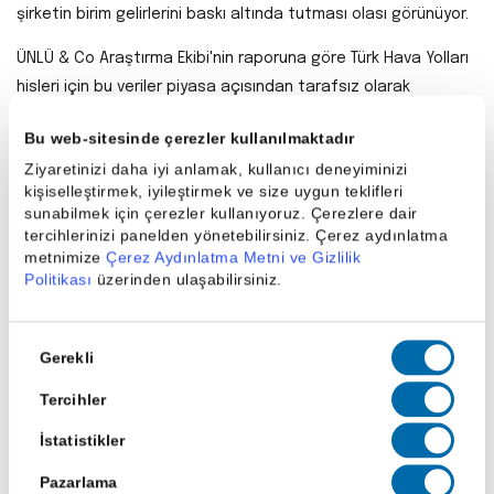
şirketin birim gelirlerini baskı altında tutması olası görünüyor.
ÜNLÜ & Co Araştırma Ekibi'nin raporuna göre Türk Hava Yolları
hisleri için bu veriler piyasa açısından tarafsız olarak
değerlendiriliyor. Yılın ilerleyen dönemindeki trafik verileri ve
Bu web-sitesinde çerezler kullanılmaktadır
yaz sezonunun performansı daha kapsamlı olacaktır.
Ziyaretinizi daha iyi anlamak, kullanıcı deneyiminizi
kişiselleştirmek, iyileştirmek ve size uygun teklifleri
sunabilmek için çerezler kullanıyoruz. Çerezlere dair
Paylaş
tercihlerinizi panelden yönetebilirsiniz. Çerez aydınlatma
metnimize
Çerez Aydınlatma Metni ve Gizlilik
Politikası
üzerinden ulaşabilirsiniz.
Onay
Gerekli
Seçimi
Son Haberler
Tercihler
İstatistikler
Pazarlama