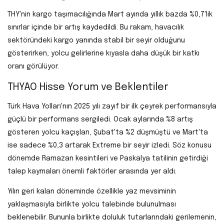
THY'nin kargo taşımacılığında Mart ayında yıllık bazda %0,7'lik
sınırlar içinde bir artış kaydedildi. Bu rakam, havacılık
sektöründeki kargo yanında stabil bir seyir olduğunu
gösterirken, yolcu gelirlerine kıyasla daha düşük bir katkı
oranı görülüyor.
THYAO Hisse Yorum ve Beklentiler
Türk Hava Yolları'nın 2025 yılı zayıf bir ilk çeyrek performansıyla
güçlü bir performans sergiledi. Ocak aylarında %8 artış
gösteren yolcu kaçışları, Şubat'ta %2 düşmüştü ve Mart'ta
ise sadece %0,3 artarak Extreme bir seyir izledi. Söz konusu
dönemde Ramazan kesintileri ve Paskalya tatilinin getirdiği
talep kaymaları önemli faktörler arasında yer aldı.
Yılın geri kalan döneminde özellikle yaz mevsiminin
yaklaşmasıyla birlikte yolcu talebinde bulunulması
beklenebilir. Bununla birlikte doluluk tutarlarındaki gerilemenin,