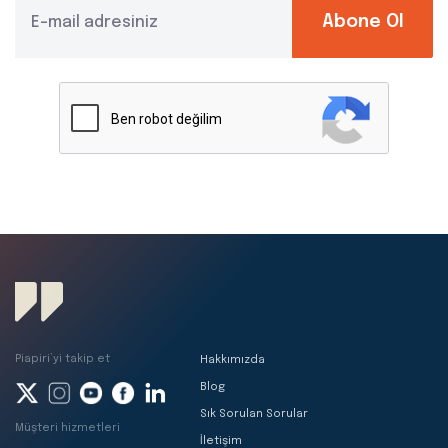
Abone Ol
Piapiri’yi takip et
Hakkımızda
Blog
Sık Sorulan Sorular
Müşteri hizmetleri
İletişim