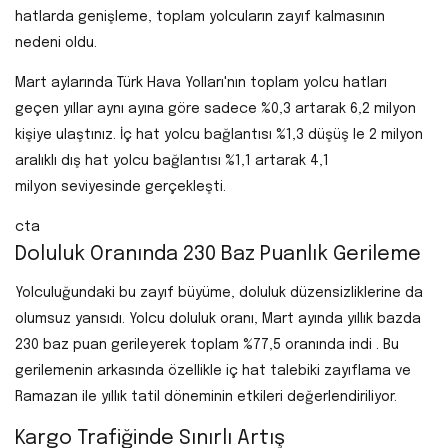
hatlarda genişleme, toplam yolcuların zayıf kalmasının
nedeni oldu.
Mart aylarında Türk Hava Yolları'nın toplam yolcu hatları
geçen yıllar aynı ayına göre
sadece %0,3 artarak 6,2 milyon
kişiye
ulaştınız.
İç hat yolcu bağlantısı %1,3 düşüş
le 2 milyon
aralıklı
dış hat yolcu bağlantısı %1,1 artarak 4,1
milyon
seviyesinde gerçekleşti.
cta
Doluluk Oranında 230 Baz Puanlık Gerileme
Yolculuğundaki bu zayıf büyüme, doluluk düzensizliklerine da
olumsuz yansıdı.
Yolcu doluluk oranı, Mart ayında yıllık bazda
230 baz puan gerileyerek toplam %77,5 oranında indi
. Bu
gerilemenin arkasında özellikle iç hat talebiki zayıflama ve
Ramazan ile yıllık tatil döneminin etkileri değerlendiriliyor.
Kargo Trafiğinde Sınırlı Artış