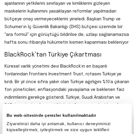
ajanlarının yetkilerini sınırlayan ve kimliklerini gizleyen
maskelerin kullanımını yasaklayan reformlar yapılmadan
bütçeye onay vermeyeceklerini yineledi. Başkan Trump ve
Schumer’ın İç Güvenlik Bakanlığı (DHS) bütçesi üzerinde bir
"ara formül" için görüştüğü bildirilse de, uzlaşı sağlanamazsa
hafta sonu itibarıyla hükümetin kısmen kapanması bekleniyor.
BlackRock’tan Türkiye Çıkartması
Küresel varlık yönetimi devi BlackRock’ın en başarılı
fonlarından
Frontiers Investment Trust
, rotasını Türkiye’ye
kırdı. Bir yıl önce sıfıra yakın olan Türkiye ağırlığını
%10’a
çıkaran
fon yöneticileri, enflasyondaki yavaşlama ve beklenen faiz
indirimlerini gerekçe gösterdi. Türkiye; Suudi Arabistan ve
BAE’nin ardından fon portföyünde 3. sıraya yerleşirken, fonun
radarında özellikle
Akbank (AKBNK)
ve
Aselsan (ASELS)
Bu web-sitesinde çerezler kullanılmaktadır
hisselerinin olduğu belirtiliyor.
Ziyaretinizi daha iyi anlamak, kullanıcı deneyiminizi
kişiselleştirmek, iyileştirmek ve size uygun teklifleri
Tesla’dan xAI’ye 2 Milyar Dolarlık İmza