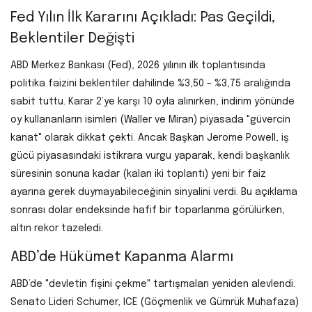
Fed Yılın İlk Kararını Açıkladı: Pas Geçildi,
Beklentiler Değişti
ABD Merkez Bankası (Fed), 2026 yılının ilk toplantısında
politika faizini beklentiler dahilinde
%3,50 – %3,75
aralığında
sabit tuttu. Karar 2’ye karşı 10 oyla alınırken, indirim yönünde
oy kullananların isimleri (Waller ve Miran) piyasada "güvercin
kanat" olarak dikkat çekti. Ancak Başkan Jerome Powell, iş
gücü piyasasındaki istikrara vurgu yaparak, kendi başkanlık
süresinin sonuna kadar (kalan iki toplantı) yeni bir faiz
ayarına gerek duymayabileceğinin sinyalini verdi. Bu açıklama
sonrası dolar endeksinde hafif bir toparlanma görülürken,
altın rekor tazeledi.
ABD’de Hükümet Kapanma Alarmı
ABD’de "devletin fişini çekme" tartışmaları yeniden alevlendi.
Senato Lideri Schumer, ICE (Göçmenlik ve Gümrük Muhafaza)