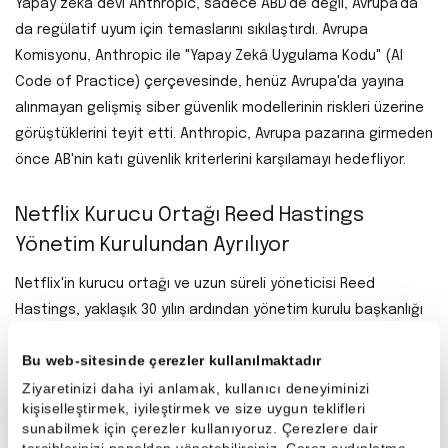
Yapay zekâ devi Anthropic, sadece ABD’de değil, Avrupa’da
da regülatif uyum için temaslarını sıkılaştırdı. Avrupa
Komisyonu, Anthropic ile "Yapay Zekâ Uygulama Kodu" (AI
Code of Practice) çerçevesinde, henüz Avrupa'da yayına
alınmayan gelişmiş siber güvenlik modellerinin riskleri üzerine
görüştüklerini teyit etti. Anthropic, Avrupa pazarına girmeden
önce AB'nin katı güvenlik kriterlerini karşılamayı hedefliyor.
Netflix Kurucu Ortağı Reed Hastings
Yönetim Kurulundan Ayrılıyor
Netflix'in kurucu ortağı ve uzun süreli yöneticisi Reed
Hastings, yaklaşık 30 yılın ardından yönetim kurulu başkanlığı
görevinden ayrılarak şirketteki resmi bağlarını sonlandırıyor.
Bu web-sitesinde çerezler kullanılmaktadır
Hastings'in bu kararı, Netflix'in Warner Bros gibi büyük satın
Ziyaretinizi daha iyi anlamak, kullanıcı deneyiminizi
almalardan vazgeçip kendi reklam modeline ve operasyonel
kişiselleştirmek, iyileştirmek ve size uygun teklifleri
verimliliğe odaklandığı bir döneme denk geldi. Bu değişim, akış
sunabilmek için çerezler kullanıyoruz. Çerezlere dair
devinde "kurucu döneminin" tamamen kapandığını simgeliyor.