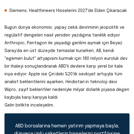
Siemens, Healthineers Hisselerini 2027'de Elden Çıkaracak
Bugün dünya ekonomisi, yapay zekâ devriminin jeopolitik ve
regülatif dengeleri nasıl yeniden yazdığına tanıklık ediyor.
Anthropic, Pentagon ile yaşadığı gerilimi aşmak için Beyaz
Saray’da en üst düzeyde temaslar kurarken; AB, kendi
"egemen bulut" altyapısını kurmak için 180 milyon euroluk dev
bir ihaleyi sonuçlandırarak ABD'li devlere karşı yerel bir kale
inşa ediyor. Apple ise Çin’deki %20’lik sevkiyat artışıyla tüm
analist beklentilerini aşarken; Hindistan’ın teknoloji devi
Wipro, zayıf beklentiler nedeniyle milyar dolarlık piyasa değeri
kaybıyla karşı karşıya kaldı.
Gelin birlikte inceleyelim.
ABD borsalarına hemen yatırım yapmaya başla;
dünyaca ünlü şirketlerin hisselerini portföyüne