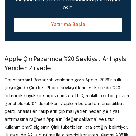
ekle.
Yatırıma Başla
Apple Çin Pazarında %20 Sevkiyat Artışıyla
Yeniden Zirvede
Counterpoint Research verilerine göre Apple, 2026'nın ilk
çeyreğinde Çin'deki iPhone sevkiyatlarını yıllık bazda %20
artırarak büyük bir sürprize imza attı. Çin akıllı telefon pazarı
genel olarak %4 daralırken, Apple'ın bu performansı dikkat
çekti. Analistler, rakiplerin çip maliyetleri nedeniyle fiyat
artırmasına rağmen Apple'ın "değer saklama" ve uzun
kullanım ömrü algısının Çinli tüketicileri ikna ettiğini belirtiyor.
Huawei de %2'lik büyüme ile direncini korurken, Xiaomi %35'lik