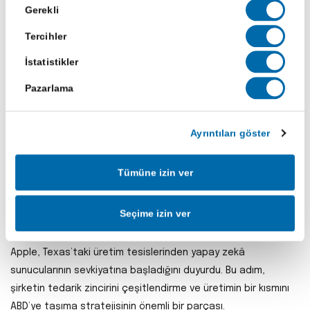
Onay
Gerekli
Seçimi
Meta, Fransız enerji devi ENGIE ile iş birliği yaparak Teksas’ta
Tercihler
600 MW’lık Swenson Ranch Solar projesini hayata
geçireceğini duyurdu.
İstatistikler
Pazarlama
Bu proje ile Meta’nın ABD’deki toplam yenilenebilir enerji
anlaşmaları 1,3 GW kapasiteyi aşıyor.
Şirket, 2027’de faaliyete
geçmesi planlanan tesisin tamamını satın alarak ENGIE’nin
Ayrıntıları göster
Kuzey Amerika’daki en büyük varlığına ortak olacak.
Meta için
bu adım, sürdürülebilirlik stratejisinin merkezinde yer alan
Tümüne izin ver
karbon nötr hedeflerine doğru önemli bir kilometre taşı
niteliğinde.
Seçime izin ver
Apple'dan "Made in America" Hamlesi
Apple, Texas’taki üretim tesislerinden yapay zekâ
sunucularının sevkiyatına başladığını duyurdu. Bu adım,
şirketin tedarik zincirini çeşitlendirme ve üretimin bir kısmını
ABD’ye taşıma stratejisinin önemli bir parçası.