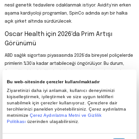
nesil genetik tedavilere odaklanmak istiyor. Avidity’nin erken
aşama kardiyoloji programları, SpinCo adında ayrı bir halka
açık şirket altında sürdürülecek.
Oscar Health için 2026'da Prim Artışı
Görünümü
ABD sağlık sigortası piyasasında 2026’da bireysel poliçelerde
primlerin %30’a kadar artabileceği öngörülüyor. Bu durum,
Oscar Health gibi dijital odaklı sigorta sağlayıcıları için hem
fırsat hem risk barındırıyor.
Bu web-sitesinde çerezler kullanılmaktadır
Ziyaretinizi daha iyi anlamak, kullanıcı deneyiminizi
Prim artışları gelirleri artırabilirken, orta gelirli kullanıcılar için
kişiselleştirmek, iyileştirmek ve size uygun teklifleri
caydırıcı etki yaratabilir. Oscar’ın yapay zekâ destekli müşteri
sunabilmek için çerezler kullanıyoruz. Çerezlere dair
hizmetleri ve mobil uygulama altyapısı, müşteri
tercihlerinizi panelden yönetebilirsiniz. Çerez aydınlatma
metnimize
Çerez Aydınlatma Metni ve Gizlilik
memnuniyetini koruyarak rekabet avantajı sağlayabilir.
Politikası
üzerinden ulaşabilirsiniz.
Meta, ABD'de Dev Güneş Enerjisi Projesine
Ortak Oldu