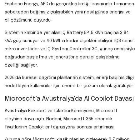
Enphase Energy, ABD’de gerçekleştirdiği lansmanla tamamen
şebekeden bağımsız çalışabilen yeni nesil güneş enerjisi ve
pil çözümünü duyurdu.
Sistemin kalbinde yer alan IQ Battery 5P, 5 kWh başına 3,84
kVA güç sunuyor ve 40 kWh’a kadar ölçeklenebiliyor. IQ8 serisi
mikro invertörler ve IQ System Controller 3G, güneş enerjisiyle
doğrudan başlatma ve jeneratörle paralel çalışabilme
özelliği sağlıyor.
2026’da küresel dağıtımı planlanan sistem, enerji bağımsızlığı
hedefleyen kullanıcılar için önemli bir çözüm olarak görülüyor.
Microsoft'a Avustralya'da AI Copilot Davası
Avustralya Rekabet ve Tüketici Komisyonu, Microsoft
aleyhine dava açtı. Nedeni, Microsoft 365 abonelik
fiyatlarının Copilot entegrasyonu sonrası artırılması.
Kuruma göre Microsoft, klasik planları gizleyerek 2,7 milyon