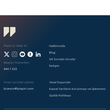
Piapiri’yi takip et
Hakkımızda
Blog
Sık Sorulan Sorular
Müşteri hizmetleri
İletişim
444 7 333
Öneri ve istek adresi
Yasal Duyurular
bizesor@piapiri.com
Kişisel Verilerin Korunması ve İşlenmesi
Gizlilik Politikası