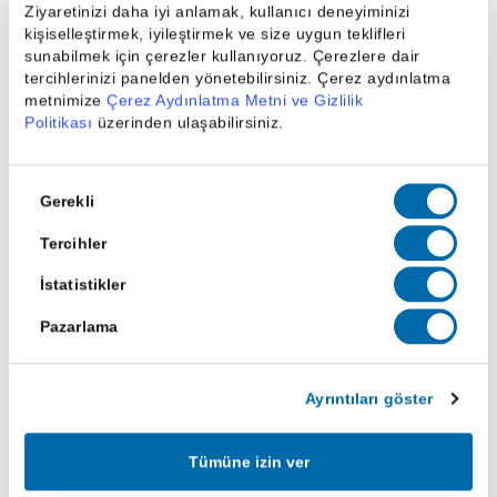
Ziyaretinizi daha iyi anlamak, kullanıcı deneyiminizi
Boşalan konumların değerlendirilmesi, TAB Gıda'nın yayılma
kişiselleştirmek, iyileştirmek ve size uygun teklifleri
sürecini hızlandırabilir.
sunabilmek için çerezler kullanıyoruz. Çerezlere dair
tercihlerinizi panelden yönetebilirsiniz. Çerez aydınlatma
Artan müşteri talebi, lider HSR operatörü olarak TAB
metnimize
Çerez Aydınlatma Metni ve Gizlilik
Gıda'nın pazar ödemesini artırmasını sağlayabilir.
Politikası
üzerinden ulaşabilirsiniz.
TAB Gıda (TABGD) Şirket Performansı ve
Finansal Değerleme
Onay
Gerekli
Seçimi
TAB Gıda,
2024 yılı takvimi için 27,5-28,0 milyar TL'lik yıllık gelir
Tercihler
takvimi
belirledi. Şirketin hedeflenen
FAVÖK marjı ise
İstatistikler
%21
seviyesinde:
Pazarlama
Son iki aylık FD/FAVÖK çarpanı 7,3x seviyesinde bulunuyor.
TAB Gıda'nın FD/FAVÖK çarpanı 2024 yılı tahminlerine göre
Ayrıntıları göster
6,9x olarak hesaplanıyor.
Şirket,
küresel rakiplerle karşılaştırıldığında %40 oranında
Tümüne izin ver
iskonto
ile işlem görüyor.