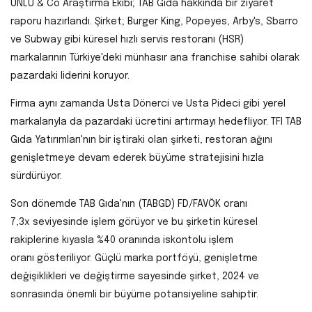
ÜNLÜ & Co Araştırma Ekibi; TAB Gıda hakkında bir ziyaret
raporu hazırlandı. Şirket; Burger King, Popeyes, Arby's, Sbarro
ve Subway gibi küresel hızlı servis restoranı (HSR)
markalarının Türkiye'deki münhasır ana franchise sahibi olarak
pazardaki liderini koruyor.
Firma aynı zamanda Usta Dönerci ve Usta Pideci gibi yerel
markalarıyla da pazardaki ücretini artırmayı hedefliyor. TFI TAB
Gıda Yatırımları'nın bir iştiraki olan şirketi, restoran ağını
genişletmeye devam ederek büyüme stratejisini hızla
sürdürüyor.
Son dönemde TAB Gıda'nın (TABGD)
FD/FAVÖK oranı
7,3x
seviyesinde işlem görüyor ve bu şirketin
küresel
rakiplerine kıyasla %40 oranında iskontolu işlem
oranı
gösteriliyor. Güçlü marka portföyü, genişletme
değişiklikleri ve değiştirme sayesinde şirket, 2024 ve
sonrasında önemli bir büyüme potansiyeline sahiptir.