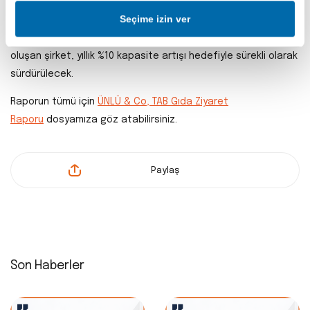
Seçime izin ver
Firma, iskontolu işlemde kişilerin yanı sıra güçlü büyüme
projeksiyonları sunuyor. 2024 yılı boyunca 1.830 restorandan
oluşan şirket, yıllık %10 kapasite artışı hedefiyle sürekli olarak
sürdürülecek.
Raporun tümü için
ÜNLÜ & Co, TAB Gıda Ziyaret
Raporu
dosyamıza göz atabilirsiniz.
Paylaş
Son Haberler