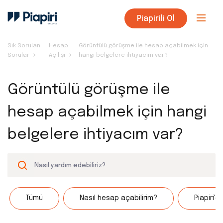
Piapirili Ol
Sık Sorulan
Hesap
Görüntülü görüşme ile hesap açabilmek için
Sorular
Açılışı
hangi belgelere ihtiyacım var?
Görüntülü görüşme ile
hesap açabilmek için hangi
belgelere ihtiyacım var?
Tümü
Nasıl hesap açabilirim?
Piapiri'd