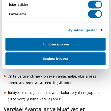
İstatistikler
Aynı gelir üzerinden hem kaynak ülkede hem Türkiye’de iki
kez vergi ödeme durumu engellenir.
Pazarlama
Yatırım yapılan ülkede yapılan stopaj veya diğer vergi
kesintileri, Türkiye’de ödenecek vergiden düşülebilir.
Ayrıntıları göster
Vergi belirsizliğinin önüne geçildiği için yurt dışı yatırım
yapma süreci daha güvenli ve öngörülebilir hale gelir.
Tümüne izin ver
Gelir türüne göre hangi ülkede ne kadar vergi ödeneceği
Seçime izin ver
netleşir; mükellefler, vergi planlamasını daha sağlıklı
yapabilir.
Çifte vergilendirmeyi önleyen anlaşmalar, uluslararası
sermaye akışını ve yatırımı teşvik eder.
Türkiye’nin anlaşması olmayan ülkelerde yatırım yapanlar,
çifte vergi yüküyle karşılaşabilir.
Vergisel Avantajlar ve Muafiyetler