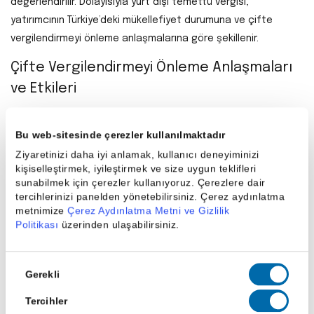
değerlendirilir. Dolayısıyla yurt dışı temettü vergisi,
yatırımcının Türkiye’deki mükellefiyet durumuna ve çifte
vergilendirmeyi önleme anlaşmalarına göre şekillenir.
Çifte Vergilendirmeyi Önleme Anlaşmaları
ve Etkileri
Çifte vergilendirmeyi önleme, bir bireyin veya kurumun aynı
gelir üzerinden hem kazancın elde edildiği ülkede hem de
Bu web-sitesinde çerezler kullanılmaktadır
mukim olduğu ülkede iki kez vergi ödemesini engelleyen
Ziyaretinizi daha iyi anlamak, kullanıcı deneyiminizi
kişiselleştirmek, iyileştirmek ve size uygun teklifleri
uluslararası anlaşmalardır.
sunabilmek için çerezler kullanıyoruz. Çerezlere dair
tercihlerinizi panelden yönetebilirsiniz. Çerez aydınlatma
Bu anlaşmalar sayesinde yurt dışından elde edilen gelirler
metnimize
Çerez Aydınlatma Metni ve Gizlilik
Türkiye’de vergilendirilirken, o ülkede ödenmiş vergiler belirli
Politikası
üzerinden ulaşabilirsiniz.
şartlarda Türkiye’de mahsup edilir. Böylece mükellef,
toplamda yalnızca tek bir vergi yükü ile karşılaşır.
Onay
Gerekli
Çifte vergilendirmeyi önleme anlaşmalarının yatırımcı için
Seçimi
avantajları şu şekilde sıralanabilir:
Tercihler