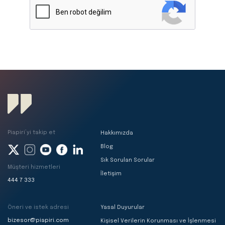
Piapiri’yi takip et
Hakkımızda
Blog
Sık Sorulan Sorular
Müşteri hizmetleri
İletişim
444 7 333
Öneri ve istek adresi
Yasal Duyurular
bizesor@piapiri.com
Kişisel Verilerin Korunması ve İşlenmesi