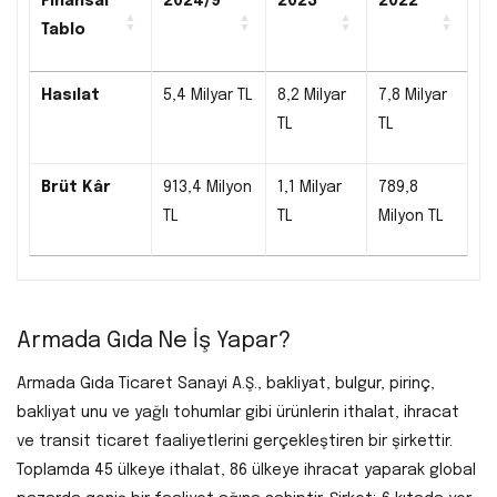
Finansal
2024/9
2023
2022
Tablo
Hasılat
5,4 Milyar TL
8,2 Milyar
7,8 Milyar
TL
TL
Brüt Kâr
913,4 Milyon
1,1 Milyar
789,8
TL
TL
Milyon TL
Armada Gıda Ne İş Yapar?
Armada Gıda Ticaret Sanayi A.Ş., bakliyat, bulgur, pirinç,
bakliyat unu ve yağlı tohumlar gibi ürünlerin ithalat, ihracat
ve transit ticaret faaliyetlerini gerçekleştiren bir şirkettir.
Toplamda 45 ülkeye ithalat, 86 ülkeye ihracat yaparak global