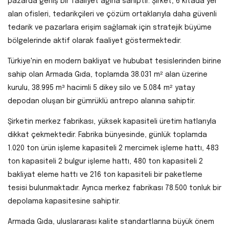
pazarda geniş bir faaliyet ağına sahiptir. Şirket; 6 kıtada yer
alan ofisleri, tedarikçileri ve çözüm ortaklarıyla daha güvenli
tedarik ve pazarlara erişim sağlamak için stratejik büyüme
bölgelerinde aktif olarak faaliyet göstermektedir.
Türkiye'nin en modern bakliyat ve hububat tesislerinden birine
sahip olan Armada Gıda, toplamda 38.031 m² alan üzerine
kurulu, 38.995 m³ hacimli 5 dikey silo ve 5.084 m² yatay
depodan oluşan bir gümrüklü antrepo alanına sahiptir.
Şirketin merkez fabrikası, yüksek kapasiteli üretim hatlarıyla
dikkat çekmektedir. Fabrika bünyesinde, günlük toplamda
1.020 ton ürün işleme kapasiteli 2 mercimek işleme hattı, 483
ton kapasiteli 2 bulgur işleme hattı, 480 ton kapasiteli 2
bakliyat eleme hattı ve 216 ton kapasiteli bir paketleme
tesisi bulunmaktadır. Ayrıca merkez fabrikası 78.500 tonluk bir
depolama kapasitesine sahiptir.
Armada Gıda, uluslararası kalite standartlarına büyük önem