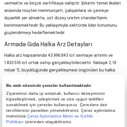
vermekte ve birçok sertifikaya sahiptir. Şirketin temel ilkeleri
arasında müşteri memnuniyeti, çalışanlara ve çevreye
duyarlılık yer almakta, üst düzey üretim standartlarını
benimsemektedir. Bu yaklaşımıyla sektörde lider konumunu
güçlendirmeyi hedeflemektedir.
Armada Gıda Halka Arz Detayları
Halka arz kapsamında 43.996.843 lot sermaye artırımı ve
1.833.516 lot ortak satışı gerçekleştirilecektir. Yaklaşık 2,19
milyar TL büyüklüğünde gerçekleşmesi öngörülen bu halka
arzla birlikte şirketin halka açıklık oranının %20 seviyesine
ulaşması hedeflenmektedir.
Bu web-sitesinde çerezler kullanılmaktadır
Ziyaretinizi daha iyi anlamak, kullanıcı deneyiminizi
Halka Arz Şekli
kişiselleştirmek, iyileştirmek ve size uygun teklifleri
sunabilmek için çerezler kullanıyoruz. Çerezlere dair
Sermaye Artırımı: 43.996.843
tercihlerinizi panelden yönetebilirsiniz. Çerez aydınlatma
metnimize
Çerez Aydınlatma Metni ve Gizlilik
Ortak Satışı: 734.080 lot (Fethi Kalıpçı Sönmez)
Politikası
üzerinden ulaşabilirsiniz.