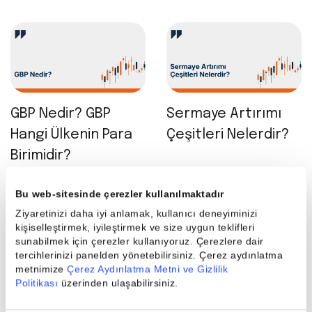
GBP Nedir? GBP
Sermaye Artırımı
Hangi Ülkenin Para
Çeşitleri Nelerdir?
Birimidir?
Bu web-sitesinde çerezler kullanılmaktadır
Ziyaretinizi daha iyi anlamak, kullanıcı deneyiminizi
kişiselleştirmek, iyileştirmek ve size uygun teklifleri
sunabilmek için çerezler kullanıyoruz. Çerezlere dair
tercihlerinizi panelden yönetebilirsiniz. Çerez aydınlatma
metnimize
Çerez Aydınlatma Metni ve Gizlilik
Dezenflasyon Nedir,
Vergi Dilimi Nasıl
Politikası
üzerinden ulaşabilirsiniz.
Neden Olur?
Hesaplanır?