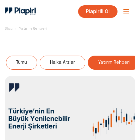
Piapirili Ol
Blog
Yatırım Rehberi
Tümü
Halka Arzlar
Yatırım Rehberi