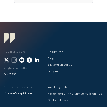
Piapiri’yi takip et
Hakkımızda
Blog
Sık Sorulan Sorular
Müşteri hizmetleri
İletişim
444 7 333
Öneri ve istek adresi
Yasal Duyurular
bizesor@piapiri.com
Kişisel Verilerin Korunması ve İşlenmesi
Gizlilik Politikası