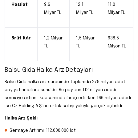
Hasılat
9,6
12,1
11,0
Milyar TL
Milyar TL
Milyar TL
Brüt Kâr
1,2 Milyar
1,5 Milyar
938,5
TL
TL
Milyon TL
Balsu Gıda Halka Arz Detayları
Balsu Gıda halka arz sürecinde toplamda 278 milyon adet
pay yatırımcılara sunuldu. Bu payların 112 milyon adedi
sermaye artırımı kapsamında ihraç edilirken 166 milyon adedi
ise Cz Holding A.Ş.'ne ortak satışı yoluyla gerçekleştirildi.
Halka Arz Şekli
Sermaye Artırımı: 112.000.000 lot