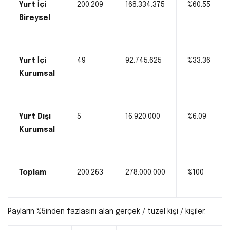
Yurt İçi
200.209
168.334.375
%60.55
Bireysel
Yurt İçi
49
92.745.625
%33.36
Kurumsal
Yurt Dışı
5
16.920.000
%6.09
Kurumsal
Toplam
200.263
278.000.000
%100
Payların %5inden fazlasını alan gerçek / tüzel kişi / kişiler: