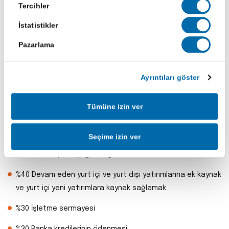
Satmama Taahhüdü
Tercihler
İhraççı = 1 Yıl
İstatistikler
Pazarlama
Ortaklar = 1 yıl
Balsu Gıda Halka Arz Gelirini Nasıl
Ayrıntıları göster
Kullanacak?
Balsu Gıda, halka arzdan elde edeceği gelirleri yeni yatırım
Tümüne izin ver
projelerinin finansmanında, mevcut finansal borçların
azaltılmasında ve işletme sermayesi ihtiyaçlarının
Seçime izin ver
karşılanmasında kullanmayı hedeflemektedir. İzahnamede
belirtilen detaylar aşağıdaki gibidir:
%40 Devam eden yurt içi ve yurt dışı yatırımlarına ek kaynak
ve yurt içi yeni yatırımlara kaynak sağlamak
%30 İşletme sermayesi
%30 Banka kredilerinin ödenmesi