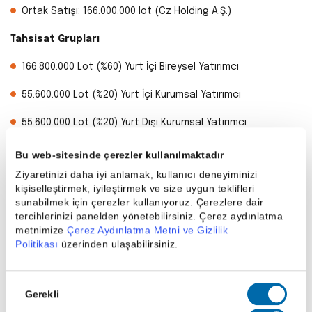
Ortak Satışı: 166.000.000 lot (Cz Holding A.Ş.)
Tahsisat Grupları
166.800.000 Lot (%60) Yurt İçi Bireysel Yatırımcı
55.600.000 Lot (%20) Yurt İçi Kurumsal Yatırımcı
55.600.000 Lot (%20) Yurt Dışı Kurumsal Yatırımcı
Halka Açıklık Oranı ve Arz Büyüklüğü
Bu web-sitesinde çerezler kullanılmaktadır
Ziyaretinizi daha iyi anlamak, kullanıcı deneyiminizi
Halka Açıklık Oranı = %25 (İzahname, Sayfa 285.)
kişiselleştirmek, iyileştirmek ve size uygun teklifleri
sunabilmek için çerezler kullanıyoruz. Çerezlere dair
Halka Arz Büyüklüğü = 4.8 Milyar TL
tercihlerinizi panelden yönetebilirsiniz. Çerez aydınlatma
metnimize
Çerez Aydınlatma Metni ve Gizlilik
Halka Arz İskontosu ve Fiyat İstikrarı
Politikası
üzerinden ulaşabilirsiniz.
Halka Arz İskontosu = %20 (Fiyat Tespit Raporu, Sayfa 56.)
Onay
Fiyat İstikrarı = 15 gün (İzahname, Sayfa 339.)
Gerekli
Seçimi