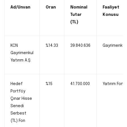
Ad/Unvan
Oran
Nominal
Faaliyet
Tutar
Konusu
(TL)
KCN
%14.33
39.840.636
Gayrimenkul
Gayrimenkul
Yatırım A.Ş.
Hedef
%15
41.700.000
Yatırım Fonu
Portföy
Çınar Hisse
Senedi
Serbest
(TL) Fon