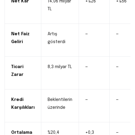
Net Kâr
14,06 milyar
+%26
+%56
TL
Net Faiz
Artış
—
—
Geliri
gösterdi
Ticari
8,3 milyar TL
—
—
Zarar
Kredi
Beklentilerin
—
—
Karşılıkları
üzerinde
Ortalama
%20,4
+0,3
—