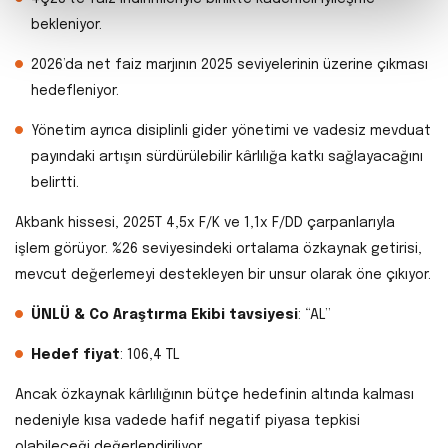
bekleniyor.
2026’da net faiz marjının 2025 seviyelerinin üzerine çıkması
hedefleniyor.
Yönetim ayrıca disiplinli gider yönetimi ve vadesiz mevduat
payındaki artışın sürdürülebilir kârlılığa katkı sağlayacağını
belirtti.
Akbank hissesi, 2025T 4,5x F/K ve 1,1x F/DD çarpanlarıyla
işlem görüyor. %26 seviyesindeki ortalama özkaynak getirisi,
mevcut değerlemeyi destekleyen bir unsur olarak öne çıkıyor.
ÜNLÜ & Co Araştırma Ekibi tavsiyesi
: “AL”
Hedef fiyat
: 106,4 TL
Ancak özkaynak kârlılığının bütçe hedefinin altında kalması
nedeniyle kısa vadede hafif negatif piyasa tepkisi
olabileceği değerlendiriliyor.