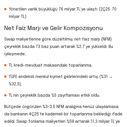
Yönetilen varlık büyüklüğü 76 milyar TL’ye ulaştı (2Ç25: 70
milyar TL).
Net Faiz Marjı ve Gelir Kompozisyonu
Swap maliyetlerine göre düzeltilmiş net faiz marjı (NFM)
çeyreklik bazda 73 baz puan artarak %2,7’ye yükseldi. Bu
iyileşmede;
TL kredi-mevduat makasındaki toparlanma,
TÜFE endeksli menkul kıymet gelirlerindeki artış (%31 →
%32,5),
TL’nin çeyreklik bazda %5 zayıflaması etkili oldu.
Bütçede öngörülen %3–3,5 NFM aralığına henüz ulaşılamasa
da bankanın 4Ç25’te kademeli bir toparlanma beklediği ifade
edildi. Swap fonlama maliyetleri %59 artarak 11,3 milyar TL’ye