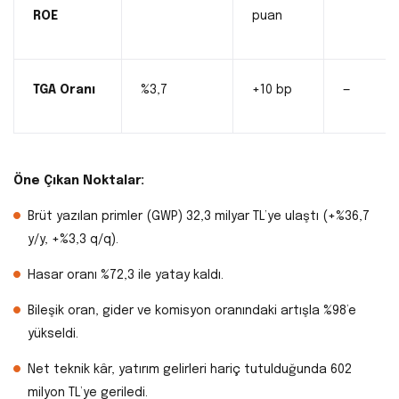
ROE
puan
TGA Oranı
%3,7
+10 bp
—
Öne Çıkan Noktalar:
Brüt yazılan primler (GWP) 32,3 milyar TL’ye ulaştı (+%36,7
y/y, +%3,3 q/q).
Hasar oranı %72,3 ile yatay kaldı.
Bileşik oran, gider ve komisyon oranındaki artışla %98’e
yükseldi.
Net teknik kâr, yatırım gelirleri hariç tutulduğunda 602
milyon TL’ye geriledi.