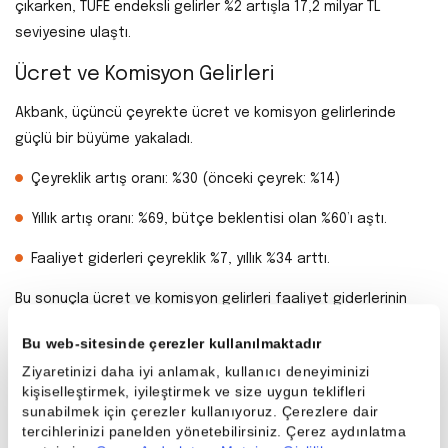
çıkarken, TÜFE endeksli gelirler %2 artışla 17,2 milyar TL
seviyesine ulaştı.
Ücret ve Komisyon Gelirleri
Akbank, üçüncü çeyrekte ücret ve komisyon gelirlerinde
güçlü bir büyüme yakaladı.
Çeyreklik artış oranı: %30 (önceki çeyrek: %14)
Yıllık artış oranı: %69, bütçe beklentisi olan %60’ı aştı.
Faaliyet giderleri çeyreklik %7, yıllık %34 arttı.
Bu sonuçla ücret ve komisyon gelirleri faaliyet giderlerinin
%105’ini karşıladı (önceki: %96). Yani banka, giderlerini
Bu web-sitesinde çerezler kullanılmaktadır
tamamen karşılayabilecek düzeyde komisyon geliri yaratmayı
Ziyaretinizi daha iyi anlamak, kullanıcı deneyiminizi
başardı — bu, sektörde oldukça güçlü bir operasyonel
kişiselleştirmek, iyileştirmek ve size uygun teklifleri
verimlilik göstergesi.
sunabilmek için çerezler kullanıyoruz. Çerezlere dair
tercihlerinizi panelden yönetebilirsiniz. Çerez aydınlatma
Krediler ve Takipteki Alacaklar (TGA)