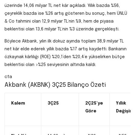
üzerinde 14,06 milyar TL net kâr açıkladı. Yıllık bazda %56,
çeyreklik bazda ise %26 artış gösteren bu sonuç, hem ÜNLÜ
& Co tahmini olan 12,9 milyar TL’nin %9, hem de piyasa
beklentisi olan 13,6 milyar TL’nin %3 üzerinde gerçekleşti.
Böylece Akbank, yılın ilk dokuz ayında toplam 38,9 milyar TL
net kâr elde ederek yıllık bazda %17 artış kaydetti. Bankanın
özkaynak kârlılığı (ROE) %20,1’den %20,4’e yükselirken bütçe
beklentisi olan >%25 seviyesinin altında kaldı.
cta
Akbank (AKBNK) 3Ç25 Bilanço Özeti
Kalem
3Ç25
2Ç25’ye
Yıllık
Göre
Değişim