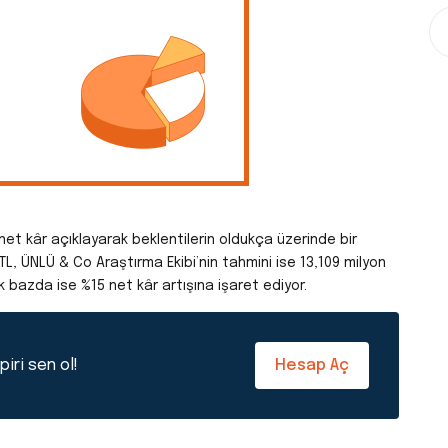
L net kâr açıklayarak beklentilerin oldukça üzerinde bir
TL, ÜNLÜ & Co Araştırma Ekibi’nin tahmini ise 13,109 milyon
k bazda ise %15 net kâr artışına işaret ediyor.
iri sen ol!
Hesap Aç