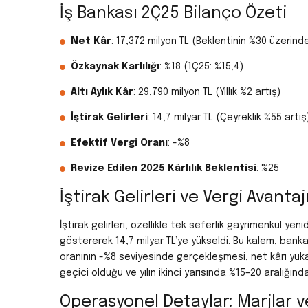
İş Bankası 2Ç25 Bilanço Özeti
Net Kâr
: 17,372 milyon TL (Beklentinin %30 üzerind
Özkaynak Karlılığı
: %18 (1Ç25: %15,4)
Altı Aylık Kâr
: 29,790 milyon TL (Yıllık %2 artış)
İştirak Gelirleri
: 14,7 milyar TL (Çeyreklik %55 artış
Efektif Vergi Oranı
: -%8
Revize Edilen 2025 Kârlılık Beklentisi
: %25
İştirak Gelirleri ve Vergi Avantaj
İştirak gelirleri, özellikle tek seferlik gayrimenkul y
göstererek 14,7 milyar TL’ye yükseldi. Bu kalem, bankan
oranının -%8 seviyesinde gerçekleşmesi, net kârı yukar
geçici olduğu ve yılın ikinci yarısında %15–20 aralığın
Operasyonel Detaylar: Marjlar v