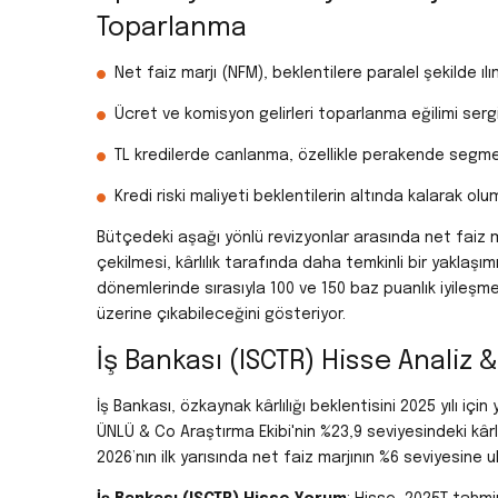
Toparlanma
Net faiz marjı (NFM), beklentilere paralel şekilde ıl
Ücret ve komisyon gelirleri toparlanma eğilimi sergi
TL kredilerde canlanma, özellikle perakende segmen
Kredi riski maliyeti beklentilerin altında kalarak olum
Bütçedeki aşağı yönlü revizyonlar arasında net faiz
çekilmesi, kârlılık tarafında daha temkinli bir yaklaş
dönemlerinde sırasıyla 100 ve 150 baz puanlık iyileşme 
üzerine çıkabileceğini gösteriyor.
İş Bankası (ISCTR) Hisse Analiz 
İş Bankası, özkaynak kârlılığı beklentisini 2025 yılı iç
ÜNLÜ & Co Araştırma Ekibi'nin %23,9 seviyesindeki kârl
2026’nın ilk yarısında net faiz marjının %6 seviyesine 