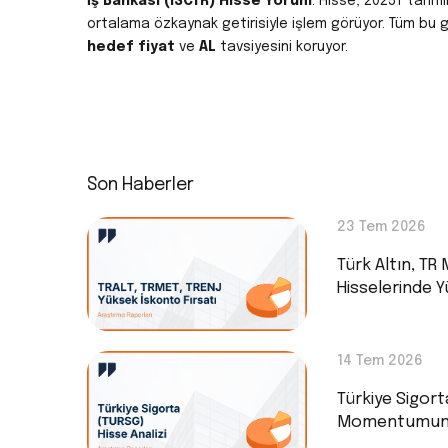
İş Bankası (ISCTR) Hisse Yorum
: Hisse, 2025T tahmi
ortalama özkaynak getirisiyle işlem görüyor. Tüm bu g
hedef fiyat
ve
AL
tavsiyesini koruyor.
Son Haberler
23 Tem 2026
Türk Altın, TR 
Hisselerinde Y
14 Tem 2026
Türkiye Sigort
Momentumunda