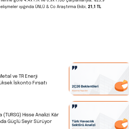
nlerine göre 4,4x F/K ve 0,9x F/DD çarpanlarıyla, %23,9
elişmeler ışığında ÜNLÜ & Co Araştırma Ekibi,
21,1 TL
Metal ve TR Enerji
üksek İskonto Fırsatı
a (TURSG) Hisse Analizi: Kâr
 Güçlü Seyir Sürüyor