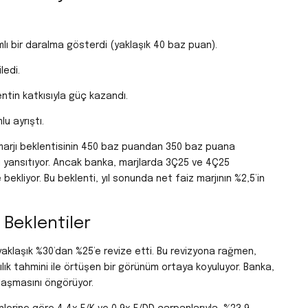
ımlı bir daralma gösterdi (yaklaşık 40 baz puan).
ledi.
tin katkısıyla güç kazandı.
lu ayrıştı.
 marjı beklentisinin 450 baz puandan 350 baz puana
ımı yansıtıyor. Ancak banka, marjlarda 3Ç25 ve 4Ç25
bekliyor. Bu beklenti, yıl sonunda net faiz marjının %2,5’in
& Beklentiler
in yaklaşık %30’dan %25’e revize etti. Bu revizyona rağmen,
ılık tahmini ile örtüşen bir görünüm ortaya koyuluyor. Banka,
ulaşmasını öngörüyor.