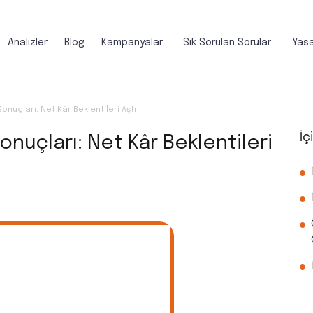
Analizler
Blog
Kampanyalar
Sık Sorulan Sorular
Yasa
onuçları: Net Kâr Beklentileri Aştı
İç
onuçları: Net Kâr Beklentileri