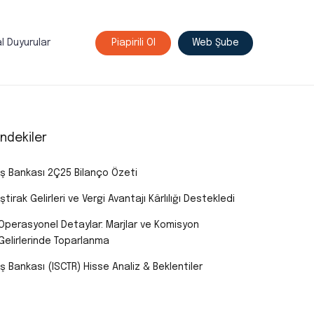
l Duyurular
Piapirili Ol
Web Şube
indekiler
İş Bankası 2Ç25 Bilanço Özeti
İştirak Gelirleri ve Vergi Avantajı Kârlılığı Destekledi
Operasyonel Detaylar: Marjlar ve Komisyon
Gelirlerinde Toparlanma
İş Bankası (ISCTR) Hisse Analiz & Beklentiler