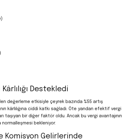
e)
)
ı Kârlılığı Destekledi
eniden değerleme etkisiyle çeyrek bazında %55 artış
ın kârlılığına ciddi katkı sağladı. Öte yandan efektif vergi
ı taşıyan bir diğer faktör oldu. Ancak bu vergi avantajının
da normalleşmesi bekleniyor.
e Komisyon Gelirlerinde