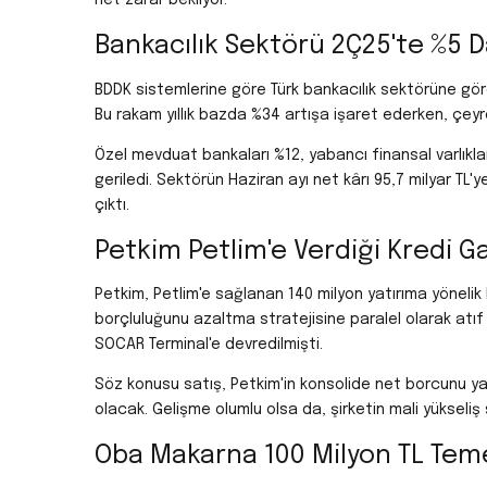
Bankacılık Sektörü 2Ç25'te %5 D
BDDK sistemlerine göre Türk bankacılık sektörüne göre,
Bu rakam yıllık bazda %34 artışa işaret ederken, çeyre
Özel mevduat bankaları %12, yabancı finansal varlıkl
geriledi. Sektörün Haziran ayı net kârı 95,7 milyar TL'
çıktı.
Petkim Petlim'e Verdiği Kredi Ga
Petkim, Petlim'e sağlanan 140 milyon yatırıma yönelik 
borçluluğunu azaltma stratejisine paralel olarak atıf 
SOCAR Terminal'e devredilmişti.
Söz konusu satış, Petkim'in konsolide net borcunu yak
olacak. Gelişme olumlu olsa da, şirketin mali yükseliş
Oba Makarna 100 Milyon TL Tem