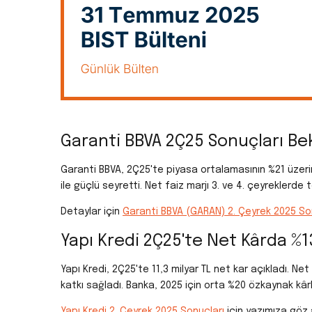
Garanti BBVA 2Ç25 Sonuçları Bek
Garanti BBVA, 2Ç25'te piyasa ortalamasının %21 üzerind
ile güçlü seyretti. Net faiz marjı 3. ve 4. çeyreklerde t
Detaylar için
Garanti BBVA (GARAN) 2. Çeyrek 2025 So
Yapı Kredi 2Ç25'te Net Kârda %13
Yapı Kredi, 2Ç25'te 11,3 milyar TL net kar açıkladı. Ne
katkı sağladı. Banka, 2025 için orta %20 özkaynak kârlı
Yapı Kredi 2. Çeyrek 2025 Sonuçları
için yazımıza göz 