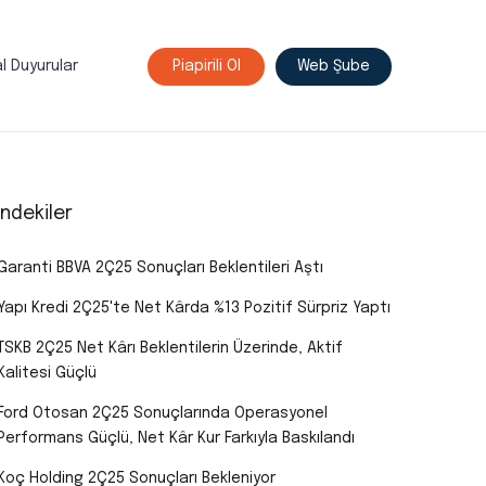
l Duyurular
Piapirili Ol
Web Şube
indekiler
Garanti BBVA 2Ç25 Sonuçları Beklentileri Aştı
Yapı Kredi 2Ç25'te Net Kârda %13 Pozitif Sürpriz Yaptı
TSKB 2Ç25 Net Kârı Beklentilerin Üzerinde, Aktif
Kalitesi Güçlü
Ford Otosan 2Ç25 Sonuçlarında Operasyonel
Performans Güçlü, Net Kâr Kur Farkıyla Baskılandı
Koç Holding 2Ç25 Sonuçları Bekleniyor