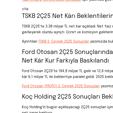
cta
TSKB 2Ç25 Net Kârı Beklentilerin
TSKB 2Ç25'te 3,38 milyar TL net kar açıkladı. Net faiz 
gerileyerek olumlu ayrıştı. Ücret ve komisyon gelirler
Ayrıntıları
TSKB 2. Çeyrek 2025 Sonuçları
yazımızda bula
Ford Otosan 2Ç25 Sonuçlarında
Net Kâr Kur Farkıyla Baskılandı
Ford Otosan 2Ç25'te 194,8 milyar TL gelir ve 12,6 mily
kâr 6,1 milyar TL ile beklentiye paralel geldi. 2025 bekl
Ford Otosan (FROTO) 2. Çeyrek 2025 Sonuçları
yazımıza
Koç Holding 2Ç25 Sonuçları Bek
Koç Holding'in bugün açıklayacağı 2Ç25 sonuçları için
net zarar bekliyor.