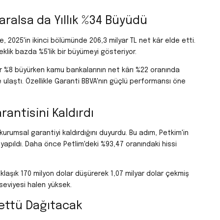
aralsa da Yıllık %34 Büyüdü
 2025'in ikinci bölümünde 206,3 milyar TL net kâr elde etti.
klik bazda %5'lik bir büyümeyi gösteriyor.
ar %8 büyürken kamu bankalarının net kârı %22 oranında
ye ulaştı. Özellikle Garanti BBVA'nın güçlü performansı öne
rantisini Kaldırdı
kurumsal garantiyi kaldırdığını duyurdu. Bu adım, Petkim'in
yapıldı. Daha önce Petlim'deki %93,47 oranındaki hissi
laşık 170 milyon dolar düşürerek 1,07 milyar dolar çekmiş
 seviyesi halen yüksek.
ettü Dağıtacak