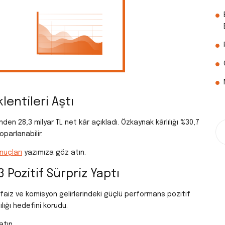
lentileri Aştı
en 28,3 milyar TL net kâr açıkladı. Özkaynak kârlılığı %30,7
oparlanabilir.
nuçları
yazımıza göz atın.
 Pozitif Sürpriz Yaptı
t faiz ve komisyon gelirlerindeki güçlü performans pozitif
lığı hedefini korudu.
atın.