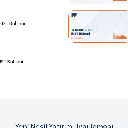
BIST Bülteni
IST Bülteni
Yeni Nesil Yatırım Uygulaması