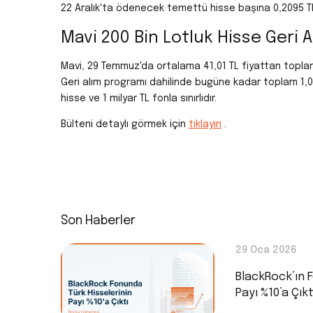
22 Aralık'ta ödenecek temettü hisse başına 0,2095 TL 
Mavi 200 Bin Lotluk Hisse Geri A
Mavi, 29 Temmuz'da ortalama 41,01 TL fiyattan toplam 8,
Geri alım programı dahilinde bugüne kadar toplam 1,03 m
hisse ve 1 milyar TL fonla sınırlıdır.
Bülteni detaylı görmek için
tıklayın
.
Son Haberler
29 Oca 2026
BlackRock’ın F
Payı %10’a Çıkt