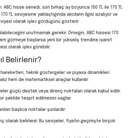
ım. ABC hisse senedi, son birkaç ay boyunca 150 TL ile 170 TL
70 TL seviyesine yaklaştığında alıcıların ilgisi azalıyor ve
seviyesi olarak işlev gördüğünü gösterir.
ırılabileceğini unutmamak gerekir. Örneğin, ABC hissesi 170
işlem görmeye başlarsa yeni bir yükseliş trendine işaret
si olarak işlev görebilir.
l Belirlenir?
 hareketleri, teknik göstergeler ve piyasa dinamikleri
naliz hem de matematiksel araçlar kullanılır.
eler güçlü destek veya direnç noktaları olarak kabul edilir.
ir şekilde tespit edilmesini sağlar.
nılan başlıca noktalar şunlardır:
 olarak belirlenir. Bu seviyeler, fiyatın geçmişte birçok