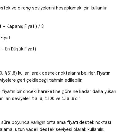
estek ve direnç seviyelerini hesaplamak için kullanılır.
 + Kapanış Fiyatı) / 3
 Fiyat
t - En Düşük Fiyat)
, %61.8) kullanılarak destek noktalarını belirler. Fiyatın
yelere geri çekileceği tahmin edilebilir.
 fiyatın bir önceki hareketine göre ne kadar daha yukarı
anılan seviyeler %61.8, %100 ve %161.8’dir.
r süre boyunca varlığın ortalama fiyatı destek noktası
talama, uzun vadeli destek seviyesi olarak kullanılır.