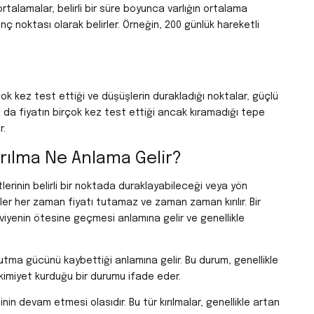
ortalamalar, belirli bir süre boyunca varlığın ortalama
renç noktası olarak belirler. Örneğin, 200 günlük hareketli
k kez test ettiği ve düşüşlerin durakladığı noktalar, güçlü
a da fiyatın birçok kez test ettiği ancak kıramadığı tepe
r.
Kırılma Ne Anlama Gelir?
lerinin belirli bir noktada duraklayabileceği veya yön
ler her zaman fiyatı tutamaz ve zaman zaman kırılır. Bir
eviyenin ötesine geçmesi anlamına gelir ve genellikle
a tutma gücünü kaybettiği anlamına gelir. Bu durum, genellikle
akimiyet kurduğu bir durumu ifade eder.
nin devam etmesi olasıdır. Bu tür kırılmalar, genellikle artan