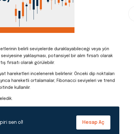
tlerinin belirli seviyelerde duraklayabileceği veya yön
 seviyesine yaklaşması, potansiyel bir alım fırsatı olarak
ş fırsatı olarak görülebilir.
at hareketleri incelenerek belirlenir. Önceki dip noktaları
Ayrıca hareketli ortalamalar, Fibonacci seviyeleri ve trend
tinde kullanılır.
eledik.
iri sen ol!
Hesap Aç