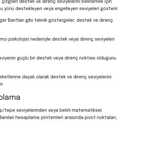
çizgileri destek ve direnç seviyelerini belirlemek için
e bu yönü destekleyen veya engelleyen seviyeleri gösterir.
nger Bantları gibi teknik göstergeler, destek ve direnç
ımcı psikolojisi nedeniyle destek veya direnç seviyeleri
 seviyenin güçlü bir destek veya direnç noktası olduğunu
reketlerine dayalı olarak destek ve direnç seviyelerini
r.
aplama
dip/tepe seviyelerinden veya belirli matematiksel
kullanılan hesaplama yöntemleri arasında pivot noktaları,