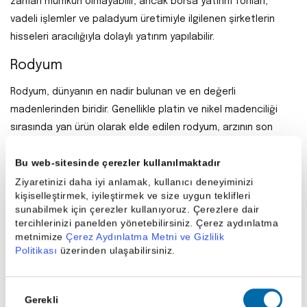
zaman mümkün olmayabilir, ancak borsa yatırım fonları,
vadeli işlemler ve paladyum üretimiyle ilgilenen şirketlerin
hisseleri aracılığıyla dolaylı yatırım yapılabilir.
Rodyum
Rodyum, dünyanın en nadir bulunan ve en değerli
madenlerinden biridir. Genellikle platin ve nikel madenciliği
sırasında yan ürün olarak elde edilen rodyum, arzının son
derece sınırlı olması nedeniyle yatırım dünyasında dikkat
Bu web-sitesinde çerezler kullanılmaktadır
çeken bir metaldir. Değerinin büyük bir kısmı, düşük
bulunabilirliğine ve yüksek talebine dayanır.
Ziyaretinizi daha iyi anlamak, kullanıcı deneyiminizi
kişiselleştirmek, iyileştirmek ve size uygun teklifleri
Rodyumun başlıca kullanım alanı ise otomotiv endüstrisidir;
sunabilmek için çerezler kullanıyoruz. Çerezlere dair
tercihlerinizi panelden yönetebilirsiniz. Çerez aydınlatma
özellikle benzinli araçların egzoz sistemlerinde, çevreye
metnimize
Çerez Aydınlatma Metni ve Gizlilik
zararlı gazları filtrelemek için kullanılan katalitik
Politikası
üzerinden ulaşabilirsiniz.
konvertörlerde tercih edilir.
Rodyum, yüksek volatilitesiyle hem büyük kazanç hem de
Onay
Gerekli
Seçimi
büyük risk potansiyeli taşır. Altın ve gümüşe kıyasla çok daha