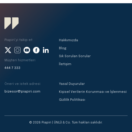
Piapiri’yi takip et
Hakkımızda
Blog
Sık Sorulan Sorular
Müşteri hizmetleri
İletişim
444 7 333
Öneri ve istek adresi
Yasal Duyurular
bizesor@piapiri.com
Kişisel Verilerin Korunması ve İşlenmesi
Gizlilik Politikası
© 2026 Piapiri | ÜNLÜ & Co. Tüm hakları saklıdır.