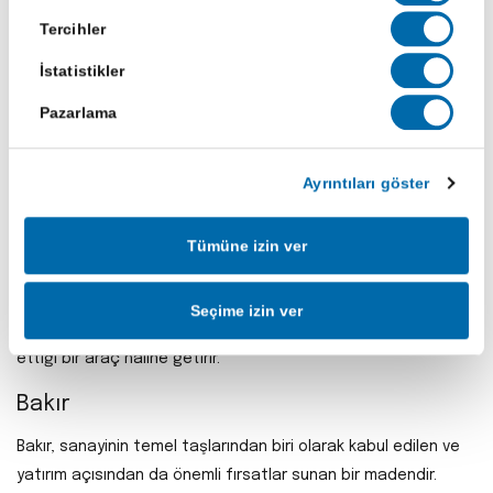
az bilinen bu metal, özellikle arz-talep dengesindeki küçük
Tercihler
oynamalara karşı hassas olmasıyla bilinir. Küçük bir arz
İstatistikler
daralması bile rodyum fiyatlarını hızla yukarı taşıyabilirken
Pazarlama
taleple ilgili olumsuz beklentiler de aynı hızda düşüşlere yol
açabilir.
Ayrıntıları göster
Rodyuma yatırım yapmanın en yaygın yolu fiziki alım
olmaktadır. Ancak bu yöntem hem saklama hem de likidite
açısından bazı zorluklar barındırır. Rodyum bazlı borsa yatırım
Tümüne izin ver
fonları (ETF) ise sınırlı sayıda bulunur ve çoğu yatırımcıya
erişimi kolay değildir. Bu da rodyumu genellikle daha ileri
Seçime izin ver
düzey ve yüksek risk toleransına sahip yatırımcıların tercih
ettiği bir araç haline getirir.
Bakır
Bakır, sanayinin temel taşlarından biri olarak kabul edilen ve
yatırım açısından da önemli fırsatlar sunan bir madendir.