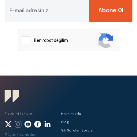
Abone Ol
Piapiri’yi takip et
Hakkımızda
Blog
Sık Sorulan Sorular
Müşteri hizmetleri