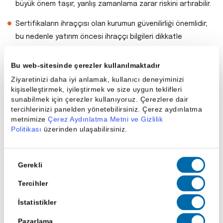
büyük önem taşır; yanlış zamanlama zarar riskini artırabilir.
Sertifikaların ihraççısı olan kurumun güvenilirliği önemlidir;
bu nedenle yatırım öncesi ihraççı bilgileri dikkatle
incelenmelidir.
Bu web-sitesinde çerezler kullanılmaktadır
Uzun vadede fiziki varlık gibi değer koruma özelliği sınırlı
Ziyaretinizi daha iyi anlamak, kullanıcı deneyiminizi
olabilir; çünkü temettü ya da reel değer artışı sağlamaz.
kişiselleştirmek, iyileştirmek ve size uygun teklifleri
sunabilmek için çerezler kullanıyoruz. Çerezlere dair
Gümüş Sertifikası ile Gümüş Fonu
tercihlerinizi panelden yönetebilirsiniz. Çerez aydınlatma
Arasındaki Farklar
metnimize
Çerez Aydınlatma Metni ve Gizlilik
Politikası
üzerinden ulaşabilirsiniz.
Gümüş sertifikası ile gümüş fonu, gümüşe yatırım yapmanın
iki farklı yoludur. Ancak işleyişleri, risk profilleri ve maliyet
Onay
yapıları bakımından önemli farklar içerir:
Gerekli
Seçimi
Gümüş sertifikaları doğrudan gümüş fiyatına endeksli bir
Tercihler
yapıya sahiptir; gümüş fonları ise portföylerinde gümüşe
İstatistikler
ek olarak başka varlıklar da bulundurabilir.
Pazarlama