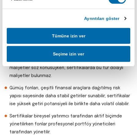
Sertifikalar Borsa İstanbul’da tıpkı hisse senetleri gibi anlık
işlem görürken fonlar genellikle gün sonu fiyatlarıyla alınıp
Ayrıntıları göster
satılır.
Sertifika yatırımları daha kısa vadeli ve fiyat hareketlerine
Tümüne izin ver
duyarlıyken; fonlar daha uzun vadeli, dengeli ve
profesyonelce yönetilen portföyleri temsil eder.
Seçime izin ver
Gümüş fonlarında yönetim ücreti, fon işletim gideri gibi
maliyetler söz konusuyken, sertifikalarda bu tür dolaylı
maliyetler bulunmaz.
Gümüş fonları, çeşitli finansal araçlara dağıtılmış risk
yapısı sayesinde daha stabil getiriler sunabilir; sertifikalar
ise yüksek getiri potansiyeli ile birlikte daha volatil olabilir.
Sertifikalar bireysel yatırımcı tarafından aktif biçimde
yönetilirken fonlar profesyonel portföy yöneticileri
tarafından yönetilir.