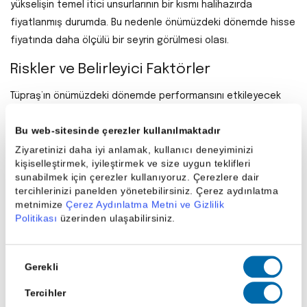
yükselişin temel itici unsurlarının bir kısmı halihazırda
fiyatlanmış durumda. Bu nedenle önümüzdeki dönemde hisse
fiyatında daha ölçülü bir seyrin görülmesi olası.
Riskler ve Belirleyici Faktörler
Tüpraş’ın önümüzdeki dönemde performansını etkileyecek
kritik unsurlar şunlar olacak:
Bu web-sitesinde çerezler kullanılmaktadır
Küresel motorin stok seviyelerindeki seyir
Ziyaretinizi daha iyi anlamak, kullanıcı deneyiminizi
kişiselleştirmek, iyileştirmek ve size uygun teklifleri
Avrupa Birliği’nin Rusya’ya yönelik enerji yaptırımları
sunabilmek için çerezler kullanıyoruz. Çerezlere dair
tercihlerinizi panelden yönetebilirsiniz. Çerez aydınlatma
Ukrayna–Rusya savaşına ilişkin çözüm beklentileri veya
metnimize
Çerez Aydınlatma Metni ve Gizlilik
belirsizlikler
Politikası
üzerinden ulaşabilirsiniz.
Küresel talep görünümü ve ekonomik aktivite
Onay
Gerekli
Özellikle jeopolitik gelişmelerin hisse fiyatlamasında
Seçimi
belirleyici rol oynamaya devam edeceği öngörülüyor.
Tercihler