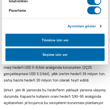
İstatistikler
Ciro
: 183,2 milyar TL (UNLU beklentisinin %5, konsensüsün
%10 üzerinde)
Pazarlama
FAVÖK
: 13,9 milyar TL (UNLU +%10, konsensüs +%11)
Ayrıntıları göster
Net Kâr
: 8,9 milyar TL (UNLU +%34, konsensüs +%43)
Detaylı bilanço için
Tüpraş 2. Çeyrek 2025 Sonuçları
yazımıza
Tümüne izin ver
göz atabilirsiniz.
Seçime izin ver
Bu doğrultuda Tüpraş, 2025 yılına ilişkin temel operasyonel
hedeflerini değiştirmediğini açıkladı. Buna göre net rafineri
marjı hedefi USD 5–6/bbl aralığında korunurken (2Ç25
gerçekleşmesi USD 5.3/bbl), yıllık üretim hedefi 26 milyon ton,
satış hacmi hedefi 30 milyon ton olarak teyit edildi.
Şirket, yılın ilk yarısında bu hedeflerin yaklaşık yarısına ulaşmış
durumda. Kapasite kullanım oranı hedefi %90–95 aralığında
açıklanırken yıl boyunca bu seviyelerin korunması planlanıyor.