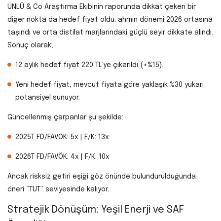
ÜNLÜ & Co Araştırma Ekibinin raporunda dikkat çeken bir
diğer nokta da hedef fiyat oldu. ahmin dönemi 2026 ortasına
taşındı ve orta distilat marjlarındaki güçlü seyir dikkate alındı.
Sonuç olarak;
12 aylık hedef fiyat 220 TL’ye çıkarıldı (+%15).
Yeni hedef fiyat, mevcut fiyata göre yaklaşık %30 yukarı
potansiyel sunuyor.
Güncellenmiş çarpanlar şu şekilde:
2025T FD/FAVÖK: 5x | F/K: 13x
2026T FD/FAVÖK: 4x | F/K: 10x
Ancak risksiz getiri eşiği göz önünde bulundurulduğunda
öneri “TUT” seviyesinde kalıyor.
Stratejik Dönüşüm: Yeşil Enerji ve SAF