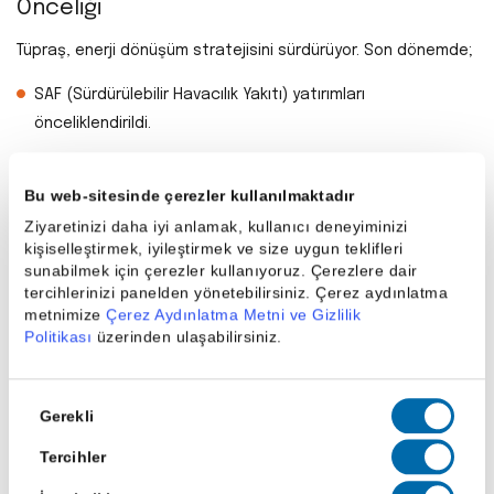
Önceliği
Tüpraş, enerji dönüşüm stratejisini sürdürüyor. Son dönemde;
SAF (Sürdürülebilir Havacılık Yakıtı) yatırımları
önceliklendirildi.
Yeşil hidrojen ve karbonsuz enerji alanlarında sermaye
Bu web-sitesinde çerezler kullanılmaktadır
tahsisi artırıldı.
Ziyaretinizi daha iyi anlamak, kullanıcı deneyiminizi
2030–2035 döneminde bu projelerden FAVÖK katkısı
kişiselleştirmek, iyileştirmek ve size uygun teklifleri
bekleniyor.
sunabilmek için çerezler kullanıyoruz. Çerezlere dair
tercihlerinizi panelden yönetebilirsiniz. Çerez aydınlatma
Bu yatırımların kısa vadede finansallara etkisi sınırlı olsa da
metnimize
Çerez Aydınlatma Metni ve Gizlilik
Politikası
üzerinden ulaşabilirsiniz.
uzun vadeli değerleme istikrarı açısından olumlu görülüyor.
Tüpraş 2Ç25 Sonuçları Beklentilerin
Onay
Gerekli
Üzerinde
Seçimi
Tercihler
Tüpraş 2Ç25’te güçlü finansal sonuçlar açıkladı: