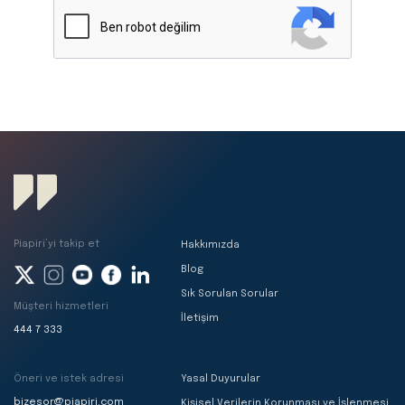
Piapiri’yi takip et
Hakkımızda
Blog
Sık Sorulan Sorular
Müşteri hizmetleri
İletişim
444 7 333
Öneri ve istek adresi
Yasal Duyurular
bizesor@piapiri.com
Kişisel Verilerin Korunması ve İşlenmesi