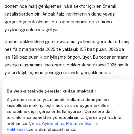
döneminde marj genişlemesi hâlâ sektör için en önemli
katalistlerden biri. Ancak faiz indirimlerinin daha yavaş
gerçekleşecek olması, bu toparlanmanın da zamana
yayılacağı anlamına geliyor.
Güncel beklentilere göre, swap maliyetlerine göre düzeltilmiş
net faiz marjlarında 2025’te yaklaşık 155 baz puan, 2026’da
ise 120 baz puanlık bir iyileşme öngörülüyor. Bu toparlanmanın
zirveye ulaşmasının ise önceki beklentilerin aksine 2026’nın ilk
yarısı değil, üçüncü çeyreği civarında gerçekleşmesi
bekleniyor.
Bu web-sitesinde çerezler kullanılmaktadır
Bu noktada fonlama yapısı belirleyici hale geliyor. TL para
Ziyaretinizi daha iyi anlamak, kullanıcı deneyiminizi
piyasası fonlamasını daha yüksek oranda kullanan bankalar,
kişiselleştirmek, iyileştirmek ve size uygun teklifleri
mevduat faizlerinin daha geç yeniden fiyatlanması
sunabilmek için çerezler kullanıyoruz. Çerezlere dair
sayesinde marj toparlanmasını rakiplerine göre daha erken
tercihlerinizi panelden yönetebilirsiniz. Çerez aydınlatma
metnimize
Çerez Aydınlatma Metni ve Gizlilik
hissedebiliyor. Bu fark, 2026 performans ayrışmasının ana
Politikası
üzerinden ulaşabilirsiniz.
nedenlerinden biri olabilir.