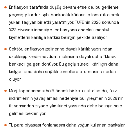
Enflasyon tarafında düşüş devam etse de, bu gerileme
geçmiş yıllardaki gibi bankacılık kârlarını otomatik olarak
yukarı taşıyan bir etki yaratmıyor. TÜFE’nin 2026 sonunda
%23 civarına inmesiyle, enflasyona endeksli menkul
kıymetlerin kârlılığa katkısı belirgin şekilde azalıyor.
Sektör, enflasyon gelirlerine dayalı kârlılık yapısından
uzaklaşıp kredi–mevduat makasına dayalı daha “klasik”
bankacılığa geri dönüyor. Bu geçiş süreci, kârlılığın daha
kırılgan ama daha sağlıklı temellere oturmasına neden
oluyor.
Marj toparlanması hâlâ önemli bir katalist olsa da, faiz
indirimlerinin yavaşlaması nedeniyle bu iyileşmenin 2026’nın
ilk yarısından ziyade yılın ikinci yarısında daha belirgin hale
gelmesi bekleniyor.
TL para piyasası fonlamasını daha yoğun kullanan bankalar,