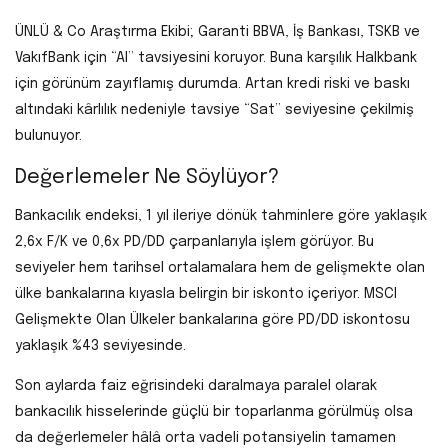
ÜNLÜ & Co Araştırma Ekibi; Garanti BBVA, İş Bankası, TSKB ve
VakıfBank için “Al” tavsiyesini koruyor. Buna karşılık Halkbank
için görünüm zayıflamış durumda. Artan kredi riski ve baskı
altındaki kârlılık nedeniyle tavsiye “Sat” seviyesine çekilmiş
bulunuyor.
Değerlemeler Ne Söylüyor?
Bankacılık endeksi, 1 yıl ileriye dönük tahminlere göre yaklaşık
2,6x F/K ve 0,6x PD/DD çarpanlarıyla işlem görüyor. Bu
seviyeler hem tarihsel ortalamalara hem de gelişmekte olan
ülke bankalarına kıyasla belirgin bir iskonto içeriyor. MSCI
Gelişmekte Olan Ülkeler bankalarına göre PD/DD iskontosu
yaklaşık %43 seviyesinde.
Son aylarda faiz eğrisindeki daralmaya paralel olarak
bankacılık hisselerinde güçlü bir toparlanma görülmüş olsa
da değerlemeler hâlâ orta vadeli potansiyelin tamamen